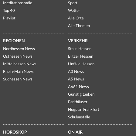
Meditationsradio
Sport
Top 40
Wetter
Playlist
Alle Orte
Alle Themen
REGIONEN
VERKEHR
Nordhessen News
Staus Hessen
Osthessen News
Blitzer Hessen
Mittelhessen News
Unfälle Hessen
Rhein-Main News
A3 News
Südhessen News
A5 News
A661 News
Günstig tanken
Parkhäuser
Flugplan Frankfurt
Schulausfälle
HOROSKOP
ON AIR