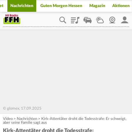
et
Nachrichten
Guten Morgen Hessen
Magazin
Aktionen
Playlist
Staupilot
Wetter
Webcam
Mein
© glomex, 17.09.2025
Video
>
Nachrichten
>
Kirk-Attentäter droht die Todesstrafe: Er schweigt,
aber seine Familie sagt aus
Kirk-Attentäter droht die Todesstrafe: