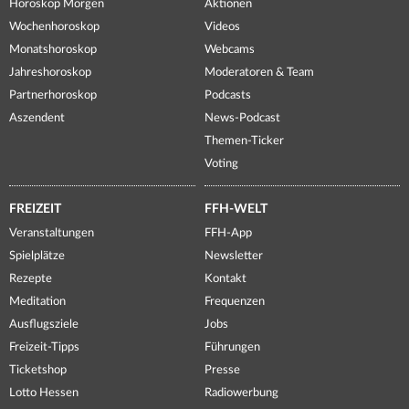
Horoskop Morgen
Aktionen
Wochenhoroskop
Videos
Monatshoroskop
Webcams
Jahreshoroskop
Moderatoren & Team
Partnerhoroskop
Podcasts
Aszendent
News-Podcast
Themen-Ticker
Voting
FREIZEIT
FFH-WELT
Veranstaltungen
FFH-App
Spielplätze
Newsletter
Rezepte
Kontakt
Meditation
Frequenzen
Ausflugsziele
Jobs
Freizeit-Tipps
Führungen
Ticketshop
Presse
Lotto Hessen
Radiowerbung