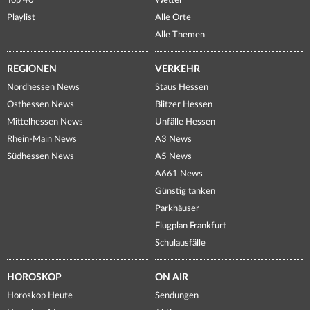
Top 40
Wetter
Playlist
Alle Orte
Alle Themen
REGIONEN
VERKEHR
Nordhessen News
Staus Hessen
Osthessen News
Blitzer Hessen
Mittelhessen News
Unfälle Hessen
Rhein-Main News
A3 News
Südhessen News
A5 News
A661 News
Günstig tanken
Parkhäuser
Flugplan Frankfurt
Schulausfälle
HOROSKOP
ON AIR
Horoskop Heute
Sendungen