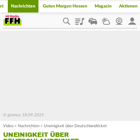
et
Nachrichten
Guten Morgen Hessen
Magazin
Aktionen
Playlist
Staupilot
Wetter
Webcam
Mein
© glomex, 18.09.2025
Video
>
Nachrichten
>
Uneinigkeit über Deutschlandticket
UNEINIGKEIT ÜBER