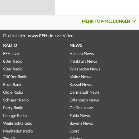
MEHR TOP-MELDUNGEN
Du bist hier:
www.FFH.de
>>>
Video
RADIO
NEWS
FFH Live
Hessen News
80er Radio
Frankfurt News
90er Radio
Wiesbaden News
2000er Radio
Mainz News
Rock Radio
Kassel News
Oldie Radio
Darmstadt News
Schlager Radio
Offenbach News
Party Radio
Gießen News
Lounge Radio
Fulda News
Weihnachtsradio
Bayern News
Meditationsradio
Sport