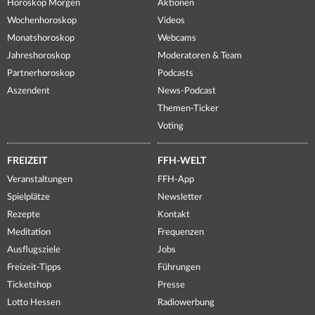
Horoskop Morgen
Aktionen
Wochenhoroskop
Videos
Monatshoroskop
Webcams
Jahreshoroskop
Moderatoren & Team
Partnerhoroskop
Podcasts
Aszendent
News-Podcast
Themen-Ticker
Voting
FREIZEIT
FFH-WELT
Veranstaltungen
FFH-App
Spielplätze
Newsletter
Rezepte
Kontakt
Meditation
Frequenzen
Ausflugsziele
Jobs
Freizeit-Tipps
Führungen
Ticketshop
Presse
Lotto Hessen
Radiowerbung