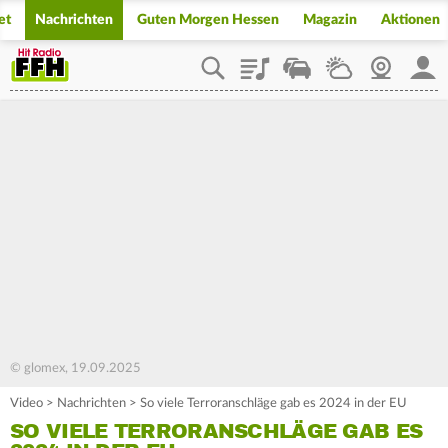
et
Nachrichten
Guten Morgen Hessen
Magazin
Aktionen
Playlist
Staupilot
Wetter
Webcam
Mein
© glomex, 19.09.2025
Video
>
Nachrichten
>
So viele Terroranschläge gab es 2024 in der EU
SO VIELE TERRORANSCHLÄGE GAB ES