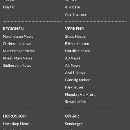
Top 40
Wetter
Playlist
Alle Orte
Alle Themen
REGIONEN
VERKEHR
Nordhessen News
Staus Hessen
Osthessen News
Blitzer Hessen
Mittelhessen News
Unfälle Hessen
Rhein-Main News
A3 News
Südhessen News
A5 News
A661 News
Günstig tanken
Parkhäuser
Flugplan Frankfurt
Schulausfälle
HOROSKOP
ON AIR
Horoskop Heute
Sendungen