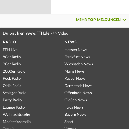
MEHR TOP-MELDUNGEN
Du bist hier:
www.FFH.de
>>>
Video
RADIO
NEWS
FFH Live
Hessen News
80er Radio
Frankfurt News
90er Radio
Wiesbaden News
2000er Radio
Mainz News
Rock Radio
Kassel News
Oldie Radio
Darmstadt News
Schlager Radio
Offenbach News
Party Radio
Gießen News
Lounge Radio
Fulda News
Weihnachtsradio
Bayern News
Meditationsradio
Sport