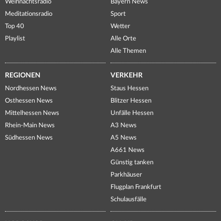
Weihnachtsradio
Bayern News
Meditationsradio
Sport
Top 40
Wetter
Playlist
Alle Orte
Alle Themen
REGIONEN
VERKEHR
Nordhessen News
Staus Hessen
Osthessen News
Blitzer Hessen
Mittelhessen News
Unfälle Hessen
Rhein-Main News
A3 News
Südhessen News
A5 News
A661 News
Günstig tanken
Parkhäuser
Flugplan Frankfurt
Schulausfälle