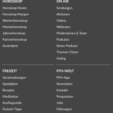
HOROSKOP
ON AIR
Horoskop Heute
Sendungen
Horoskop Morgen
Aktionen
Wochenhoroskop
Videos
Monatshoroskop
Webcams
Jahreshoroskop
Moderatoren & Team
Partnerhoroskop
Podcasts
Aszendent
News-Podcast
Themen-Ticker
Voting
FREIZEIT
FFH-WELT
Veranstaltungen
FFH-App
Spielplätze
Newsletter
Rezepte
Kontakt
Meditation
Frequenzen
Ausflugsziele
Jobs
Freizeit-Tipps
Führungen