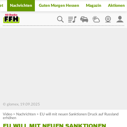
et
Nachrichten
Guten Morgen Hessen
Magazin
Aktionen
Playlist
Staupilot
Wetter
Webcam
Mein
© glomex, 19.09.2025
Video
>
Nachrichten
>
EU will mit neuen Sanktionen Druck auf Russland
erhöhen
EU WILL MIT NEUEN SANKTIONEN