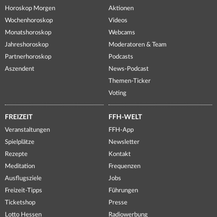
Horoskop Morgen
Aktionen
Wochenhoroskop
Videos
Monatshoroskop
Webcams
Jahreshoroskop
Moderatoren & Team
Partnerhoroskop
Podcasts
Aszendent
News-Podcast
Themen-Ticker
Voting
FREIZEIT
FFH-WELT
Veranstaltungen
FFH-App
Spielplätze
Newsletter
Rezepte
Kontakt
Meditation
Frequenzen
Ausflugsziele
Jobs
Freizeit-Tipps
Führungen
Ticketshop
Presse
Lotto Hessen
Radiowerbung