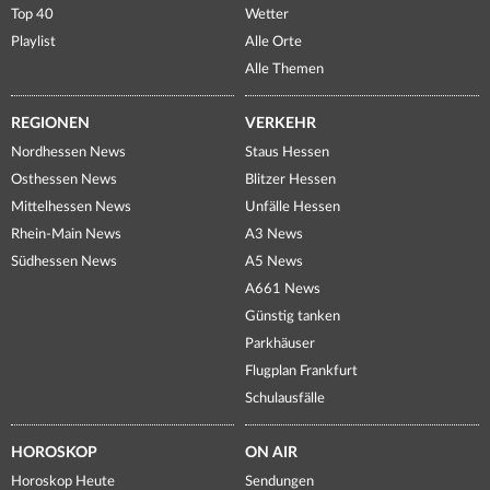
Top 40
Wetter
Playlist
Alle Orte
Alle Themen
REGIONEN
VERKEHR
Nordhessen News
Staus Hessen
Osthessen News
Blitzer Hessen
Mittelhessen News
Unfälle Hessen
Rhein-Main News
A3 News
Südhessen News
A5 News
A661 News
Günstig tanken
Parkhäuser
Flugplan Frankfurt
Schulausfälle
HOROSKOP
ON AIR
Horoskop Heute
Sendungen