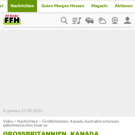
et
Nachrichten
Guten Morgen Hessen
Magazin
Aktionen
Playlist
Staupilot
Wetter
Webcam
Mein
© glomex, 21.09.2025
Video
>
Nachrichten
>
Großbritannien, Kanada, Australien erkennen
palästinensischen Staat an
GROSSBRITANNIEN, KANADA, A