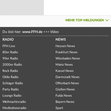
MEHR TOP-MELDUNGEN
Du bist hier:
www.FFH.de
>>>
Video
RADIO
NEWS
FFH Live
Hessen News
80er Radio
Frankfurt News
90er Radio
Wiesbaden News
2000er Radio
Mainz News
Rock Radio
Kassel News
Oldie Radio
Darmstadt News
Schlager Radio
Offenbach News
Party Radio
Gießen News
Lounge Radio
Fulda News
Weihnachtsradio
Bayern News
Meditationsradio
Sport