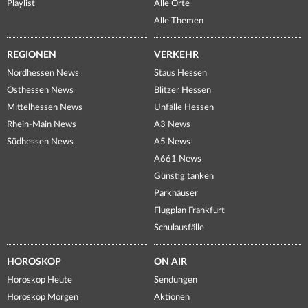
Playlist
Alle Orte
Alle Themen
REGIONEN
VERKEHR
Nordhessen News
Staus Hessen
Osthessen News
Blitzer Hessen
Mittelhessen News
Unfälle Hessen
Rhein-Main News
A3 News
Südhessen News
A5 News
A661 News
Günstig tanken
Parkhäuser
Flugplan Frankfurt
Schulausfälle
HOROSKOP
ON AIR
Horoskop Heute
Sendungen
Horoskop Morgen
Aktionen