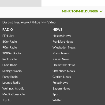
MEHR TOP-MELDUNGEN
Du bist hier:
www.FFH.de
>>>
Video
RADIO
NEWS
FFH Live
Hessen News
80er Radio
Frankfurt News
90er Radio
Wiesbaden News
2000er Radio
Mainz News
Rock Radio
Kassel News
Oldie Radio
Darmstadt News
Schlager Radio
Offenbach News
Party Radio
Gießen News
Lounge Radio
Fulda News
Weihnachtsradio
Bayern News
Meditationsradio
Sport
Top 40
Wetter