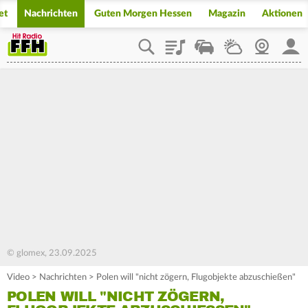
et
Nachrichten
Guten Morgen Hessen
Magazin
Aktionen
Playlist
Staupilot
Wetter
Webcam
Mein
© glomex, 23.09.2025
Video
>
Nachrichten
>
Polen will "nicht zögern, Flugobjekte abzuschießen"
POLEN WILL "NICHT ZÖGERN,