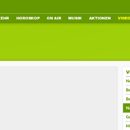
KEHR
HOROSKOP
ON AIR
MUSIK
AKTIONEN
VIDE
V
N
Be
B
N
G
M