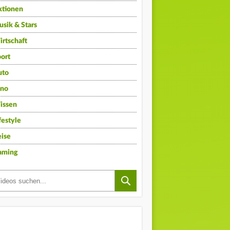
ktionen
sik & Stars
rtschaft
ort
uto
ino
issen
festyle
ise
aming