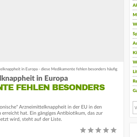
A
Mu
Wi
Sp
A
K
W
elknappheit in Europa - diese Medikamente fehlen besonders häufig
Li
lknappheit in Europa
Re
NTE FEHLEN BESONDERS
G
hronische" Arzneimittelknappheit in der EU in den
 erreicht hat. Ein gängiges Antibiotikum, das zur
tzt wird, steht auf der Liste.