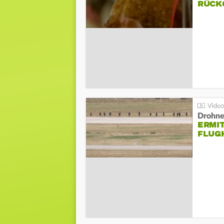
ÜCKG
Drohnen
ERMI
FLUG