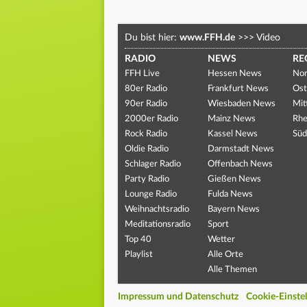
Du bist hier:
www.FFH.de
>>>
Video
RADIO
NEWS
RE
FFH Live
Hessen News
Nor
80er Radio
Frankfurt News
Ost
90er Radio
Wiesbaden News
Mit
2000er Radio
Mainz News
Rhe
Rock Radio
Kassel News
Süd
Oldie Radio
Darmstadt News
Schlager Radio
Offenbach News
Party Radio
Gießen News
Lounge Radio
Fulda News
Weihnachtsradio
Bayern News
Meditationsradio
Sport
Top 40
Wetter
Playlist
Alle Orte
Alle Themen
Impressum und Datenschutz
Cookie-Einste