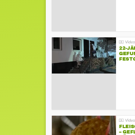
22-JÄ
GEFU
FEST
FLEI
– GEF