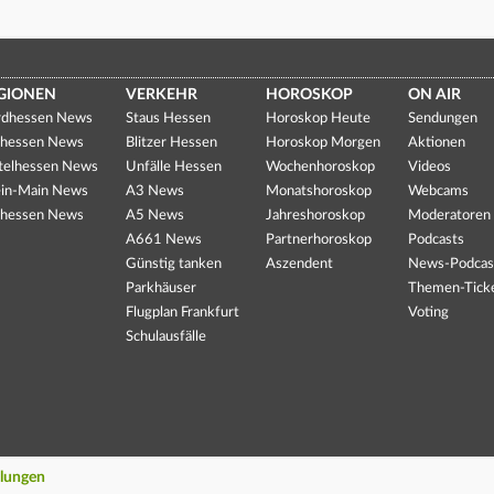
GIONEN
VERKEHR
HOROSKOP
ON AIR
dhessen News
Staus Hessen
Horoskop Heute
Sendungen
hessen News
Blitzer Hessen
Horoskop Morgen
Aktionen
telhessen News
Unfälle Hessen
Wochenhoroskop
Videos
in-Main News
A3 News
Monatshoroskop
Webcams
hessen News
A5 News
Jahreshoroskop
Moderatoren
A661 News
Partnerhoroskop
Podcasts
Günstig tanken
Aszendent
News-Podcas
Parkhäuser
Themen-Tick
Flugplan Frankfurt
Voting
Schulausfälle
llungen