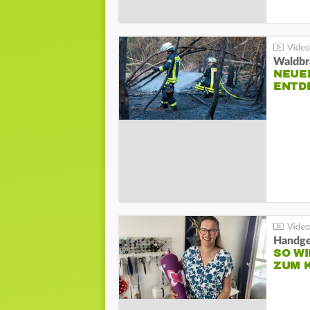
Waldbr
NEUE
ENTD
Handge
SO WI
ZUM 