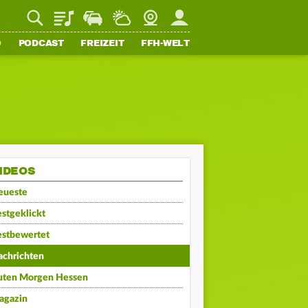
Playlist
Staupilot
Wetter
Webcam
Mein FFH
O
PODCAST
FREIZEIT
FFH-WELT
IDEOS
eueste
stgeklickt
estbewertet
achrichten
uten Morgen Hessen
agazin