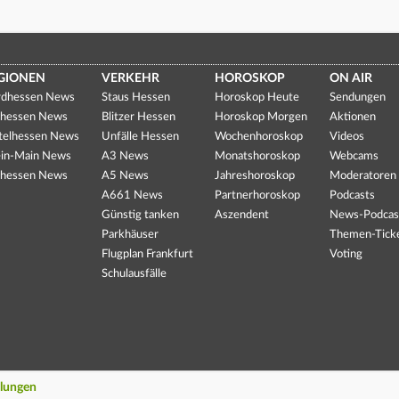
GIONEN
VERKEHR
HOROSKOP
ON AIR
dhessen News
Staus Hessen
Horoskop Heute
Sendungen
hessen News
Blitzer Hessen
Horoskop Morgen
Aktionen
telhessen News
Unfälle Hessen
Wochenhoroskop
Videos
in-Main News
A3 News
Monatshoroskop
Webcams
hessen News
A5 News
Jahreshoroskop
Moderatoren
A661 News
Partnerhoroskop
Podcasts
Günstig tanken
Aszendent
News-Podcas
Parkhäuser
Themen-Tick
Flugplan Frankfurt
Voting
Schulausfälle
llungen