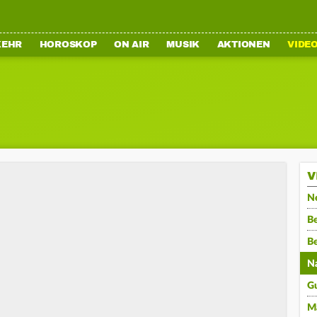
KEHR
HOROSKOP
ON AIR
MUSIK
AKTIONEN
VIDE
V
N
Be
B
N
G
M