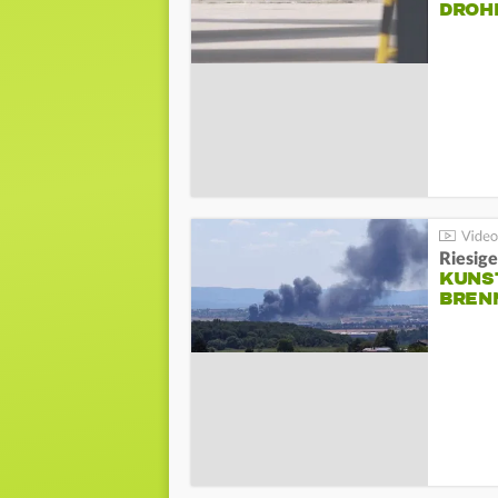
DROH
Riesige
KUNS
BREN