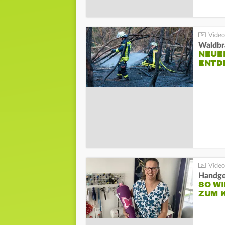
Waldbr
NEUE
ENTD
Handge
SO WI
ZUM 