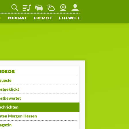
Playlist
Staupilot
Wetter
Webcam
Mein FFH
O
PODCAST
FREIZEIT
FFH-WELT
IDEOS
eueste
stgeklickt
estbewertet
achrichten
uten Morgen Hessen
agazin