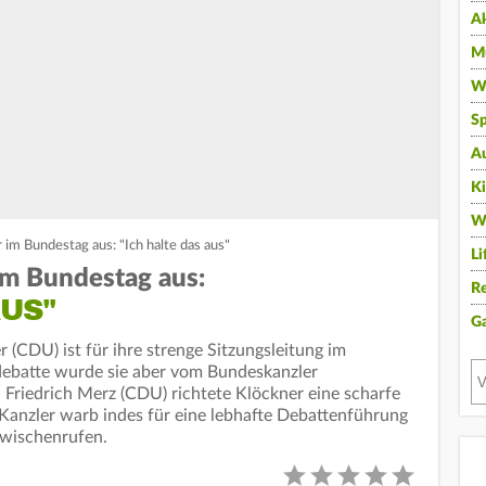
A
Mu
Wi
Sp
A
K
W
im Bundestag aus: "Ich halte das aus"
Li
im Bundestag aus:
Re
AUS"
G
 (CDU) ist für ihre strenge Sitzungsleitung im
debatte wurde sie aber vom Bundeskanzler
Friedrich Merz (CDU) richtete Klöckner eine scharfe
anzler warb indes für eine lebhafte Debattenführung
wischenrufen.