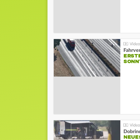
Fahrve
ERST
SONN
Dobrin
NEUE