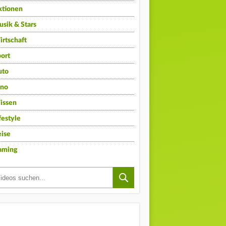
ktionen
sik & Stars
rtschaft
ort
uto
ino
issen
festyle
ise
aming