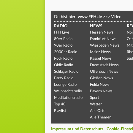
Du bist hier:
www.FFH.de
>>>
Video
RADIO
NEWS
RE
FFH Live
Hessen News
Nor
80er Radio
Frankfurt News
Ost
90er Radio
Wiesbaden News
Mit
2000er Radio
Mainz News
Rhe
Rock Radio
Kassel News
Süd
Oldie Radio
Darmstadt News
Schlager Radio
Offenbach News
Party Radio
Gießen News
Lounge Radio
Fulda News
Weihnachtsradio
Bayern News
Meditationsradio
Sport
Top 40
Wetter
Playlist
Alle Orte
Alle Themen
Impressum und Datenschutz
Cookie-Einste