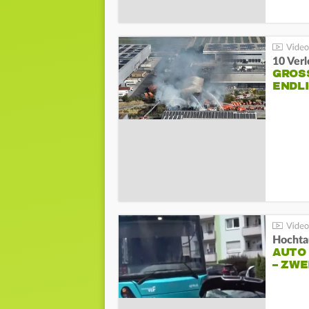
10 Ver
GROSS
NDLI
Hochta
AUTO
– ZW