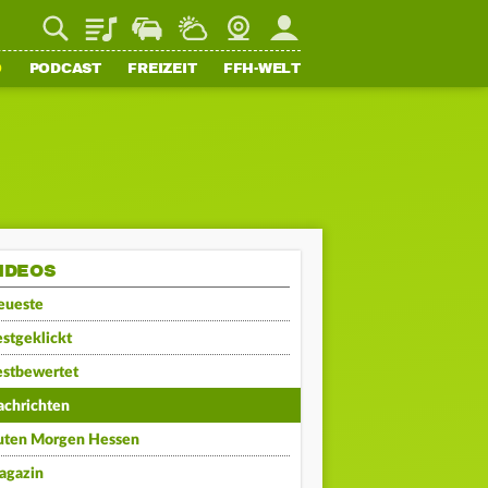
Playlist
Staupilot
Wetter
Webcam
Mein FFH
O
PODCAST
FREIZEIT
FFH-WELT
IDEOS
eueste
stgeklickt
estbewertet
achrichten
uten Morgen Hessen
agazin