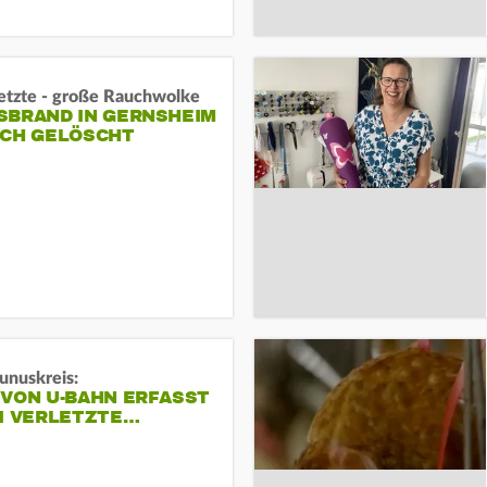
letzte - große Rauchwolke
BRAND IN GERNSHEIM E
CH GELÖSCHT
unuskreis:
 VON U-BAHN ERFASST
EI VERLETZTE…