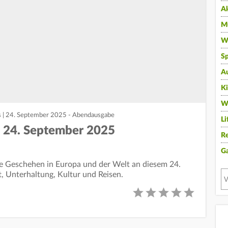
A
Mu
Wi
Sp
A
K
W
s | 24. September 2025 - Abendausgabe
Li
| 24. September 2025
Re
G
lle Geschehen in Europa und der Welt an diesem 24.
t, Unterhaltung, Kultur und Reisen.