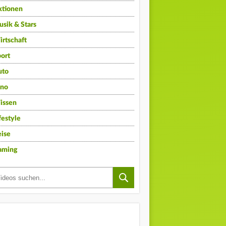
ktionen
sik & Stars
rtschaft
ort
uto
ino
issen
festyle
ise
aming