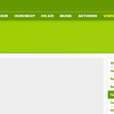
KEHR
HOROSKOP
ON AIR
MUSIK
AKTIONEN
VIDE
V
N
Be
B
N
G
M