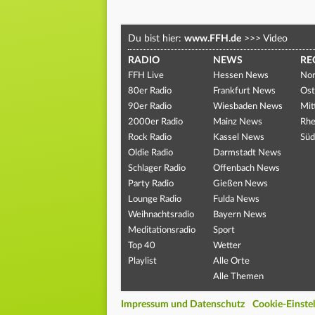
Du bist hier:
www.FFH.de
>>>
Video
RADIO
NEWS
RE
FFH Live
Hessen News
Nor
80er Radio
Frankfurt News
Ost
90er Radio
Wiesbaden News
Mit
2000er Radio
Mainz News
Rhe
Rock Radio
Kassel News
Süd
Oldie Radio
Darmstadt News
Schlager Radio
Offenbach News
Party Radio
Gießen News
Lounge Radio
Fulda News
Weihnachtsradio
Bayern News
Meditationsradio
Sport
Top 40
Wetter
Playlist
Alle Orte
Alle Themen
Impressum und Datenschutz
Cookie-Einste