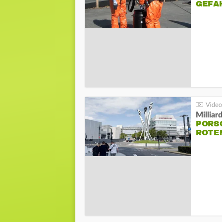
GEFA
Millia
PORSC
ROTE