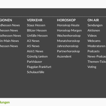
GIONEN
VERKEHR
HOROSKOP
ON AIR
dhessen News
Staus Hessen
Horoskop Heute
Sendungen
hessen News
Blitzer Hessen
Horoskop Morgen
Aktionen
telhessen News
Unfälle Hessen
Wochenhoroskop
Videos
in-Main News
A3 News
Monatshoroskop
Webcams
hessen News
A5 News
Jahreshoroskop
Moderatoren
A661 News
Partnerhoroskop
Podcasts
Günstig tanken
Aszendent
News-Podcas
Parkhäuser
Themen-Tick
Flugplan Frankfurt
Voting
Schulausfälle
llungen