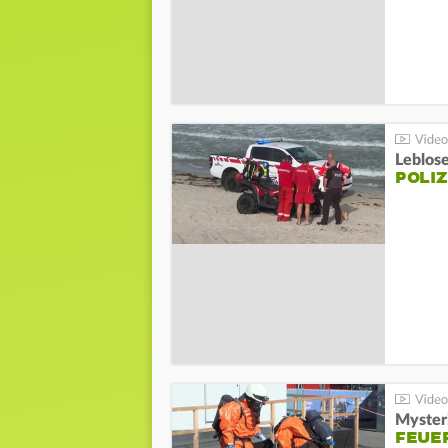
Leblos
POLIZ
Mysteri
FEUE