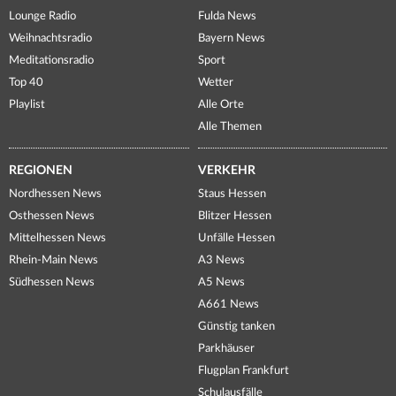
Lounge Radio
Fulda News
Weihnachtsradio
Bayern News
Meditationsradio
Sport
Top 40
Wetter
Playlist
Alle Orte
Alle Themen
REGIONEN
VERKEHR
Nordhessen News
Staus Hessen
Osthessen News
Blitzer Hessen
Mittelhessen News
Unfälle Hessen
Rhein-Main News
A3 News
Südhessen News
A5 News
A661 News
Günstig tanken
Parkhäuser
Flugplan Frankfurt
Schulausfälle