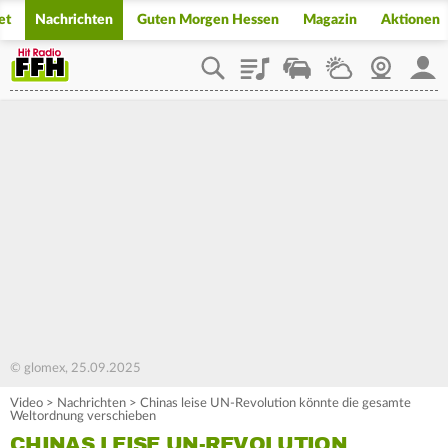
et
Nachrichten
Guten Morgen Hessen
Magazin
Aktionen
Playlist
Staupilot
Wetter
Webcam
Mein
© glomex, 25.09.2025
Video
>
Nachrichten
>
Chinas leise UN-Revolution könnte die gesamte
Weltordnung verschieben
CHINAS LEISE UN-REVOLUTION