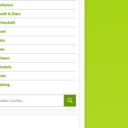
ktionen
sik & Stars
rtschaft
ort
uto
ino
issen
festyle
ise
aming