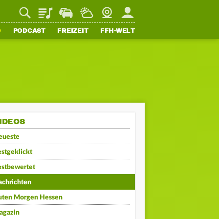
Playlist
Staupilot
Wetter
Webcam
Mein FFH
O
PODCAST
FREIZEIT
FFH-WELT
IDEOS
eueste
stgeklickt
estbewertet
achrichten
uten Morgen Hessen
agazin