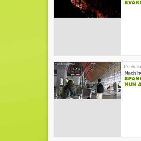
EVAK
Nach he
SPAN
NUN 