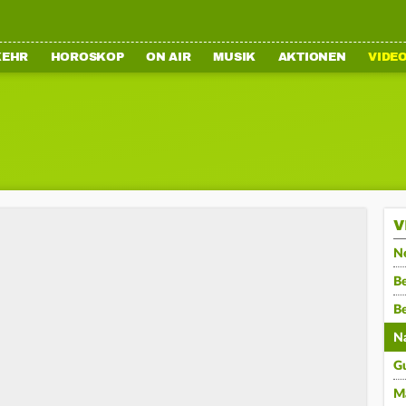
KEHR
HOROSKOP
ON AIR
MUSIK
AKTIONEN
VIDE
V
N
Be
B
N
G
M