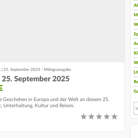
A
Mu
Wi
Sp
A
K
W
s | 25. September 2025 - Mittagsausgabe
Li
| 25. September 2025
Re
E
G
lle Geschehen in Europa und der Welt an diesem 25.
t, Unterhaltung, Kultur und Reisen.