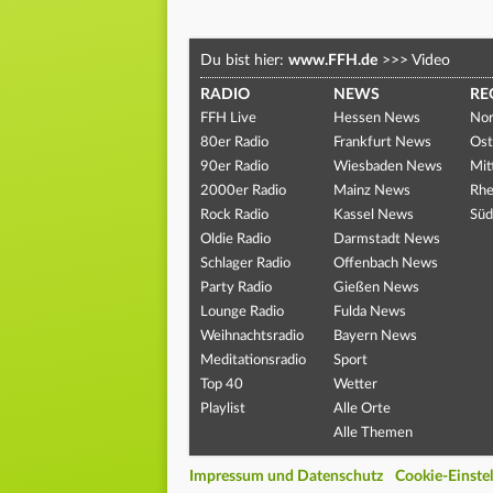
Du bist hier:
www.FFH.de
>>>
Video
RADIO
NEWS
RE
FFH Live
Hessen News
Nor
80er Radio
Frankfurt News
Ost
90er Radio
Wiesbaden News
Mit
2000er Radio
Mainz News
Rhe
Rock Radio
Kassel News
Süd
Oldie Radio
Darmstadt News
Schlager Radio
Offenbach News
Party Radio
Gießen News
Lounge Radio
Fulda News
Weihnachtsradio
Bayern News
Meditationsradio
Sport
Top 40
Wetter
Playlist
Alle Orte
Alle Themen
Impressum und Datenschutz
Cookie-Einste