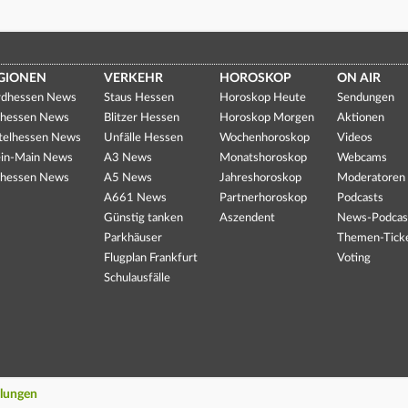
GIONEN
VERKEHR
HOROSKOP
ON AIR
dhessen News
Staus Hessen
Horoskop Heute
Sendungen
hessen News
Blitzer Hessen
Horoskop Morgen
Aktionen
telhessen News
Unfälle Hessen
Wochenhoroskop
Videos
in-Main News
A3 News
Monatshoroskop
Webcams
hessen News
A5 News
Jahreshoroskop
Moderatoren
A661 News
Partnerhoroskop
Podcasts
Günstig tanken
Aszendent
News-Podcas
Parkhäuser
Themen-Tick
Flugplan Frankfurt
Voting
Schulausfälle
llungen