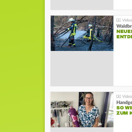
Waldbr
NEUE
ENTD
Handge
SO WI
ZUM 