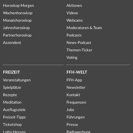
Horoskop Morgen
Aktionen
Wochenhoroskop
Videos
Monatshoroskop
Webcams
Jahreshoroskop
Moderatoren & Team
Partnerhoroskop
Podcasts
Aszendent
News-Podcast
Themen-Ticker
Voting
FREIZEIT
FFH-WELT
Veranstaltungen
FFH-App
Spielplätze
Newsletter
Rezepte
Kontakt
Meditation
Frequenzen
Ausflugsziele
Jobs
Freizeit-Tipps
Führungen
Ticketshop
Presse
Lotto Hessen
Radiowerbung