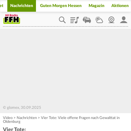
et
Nachrichten
Guten Morgen Hessen
Magazin
Aktionen
Playlist
Staupilot
Wetter
Webcam
Mein
© glomex, 30.09.2025
Video
>
Nachrichten
>
Vier Tote: Viele offene Fragen nach Gewalttat in
Oldenburg
Vier Tote: