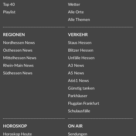
Top 40
Wetter
Playlist
Alle Orte
Alle Themen
REGIONEN
VERKEHR
Nordhessen News
Staus Hessen
Osthessen News
Blitzer Hessen
Mittelhessen News
Unfälle Hessen
Rhein-Main News
A3 News
Südhessen News
A5 News
A661 News
Günstig tanken
Parkhäuser
Flugplan Frankfurt
Schulausfälle
HOROSKOP
ON AIR
Horoskop Heute
Sendungen