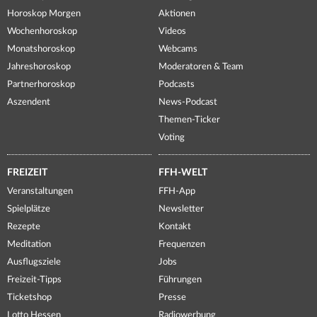
Horoskop Morgen
Aktionen
Wochenhoroskop
Videos
Monatshoroskop
Webcams
Jahreshoroskop
Moderatoren & Team
Partnerhoroskop
Podcasts
Aszendent
News-Podcast
Themen-Ticker
Voting
FREIZEIT
FFH-WELT
Veranstaltungen
FFH-App
Spielplätze
Newsletter
Rezepte
Kontakt
Meditation
Frequenzen
Ausflugsziele
Jobs
Freizeit-Tipps
Führungen
Ticketshop
Presse
Lotto Hessen
Radiowerbung