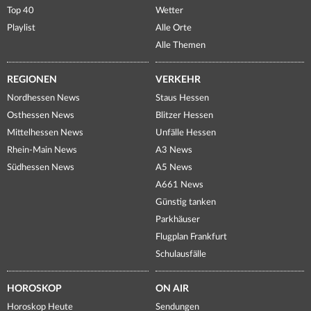
Top 40
Wetter
Playlist
Alle Orte
Alle Themen
REGIONEN
VERKEHR
Nordhessen News
Staus Hessen
Osthessen News
Blitzer Hessen
Mittelhessen News
Unfälle Hessen
Rhein-Main News
A3 News
Südhessen News
A5 News
A661 News
Günstig tanken
Parkhäuser
Flugplan Frankfurt
Schulausfälle
HOROSKOP
ON AIR
Horoskop Heute
Sendungen