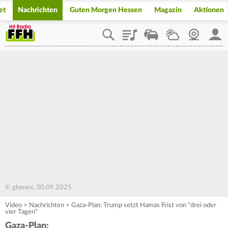
et
Nachrichten
Guten Morgen Hessen
Magazin
Aktionen
Playlist
Staupilot
Wetter
Webcam
Mein
© glomex, 30.09.2025
Video
>
Nachrichten
>
Gaza-Plan: Trump setzt Hamas Frist von "drei oder
vier Tagen"
Gaza-Plan: