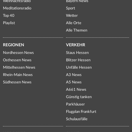
Weihnachtsradio
Bayern News
Meditationsradio
Sport
Top 40
Wetter
Playlist
Alle Orte
Alle Themen
REGIONEN
VERKEHR
Nordhessen News
Staus Hessen
Osthessen News
Blitzer Hessen
Mittelhessen News
Unfälle Hessen
Rhein-Main News
A3 News
Südhessen News
A5 News
A661 News
Günstig tanken
Parkhäuser
Flugplan Frankfurt
Schulausfälle