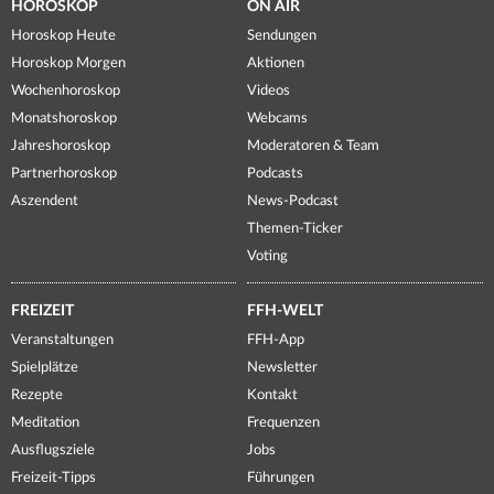
HOROSKOP
ON AIR
Horoskop Heute
Sendungen
Horoskop Morgen
Aktionen
Wochenhoroskop
Videos
Monatshoroskop
Webcams
Jahreshoroskop
Moderatoren & Team
Partnerhoroskop
Podcasts
Aszendent
News-Podcast
Themen-Ticker
Voting
FREIZEIT
FFH-WELT
Veranstaltungen
FFH-App
Spielplätze
Newsletter
Rezepte
Kontakt
Meditation
Frequenzen
Ausflugsziele
Jobs
Freizeit-Tipps
Führungen