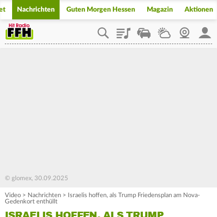
et
Nachrichten
Guten Morgen Hessen
Magazin
Aktionen
Playlist
Staupilot
Wetter
Webcam
Mein
© glomex, 30.09.2025
Video
>
Nachrichten
>
Israelis hoffen, als Trump Friedensplan am Nova-
Gedenkort enthüllt
ISRAELIS HOFFEN, ALS TRUMP