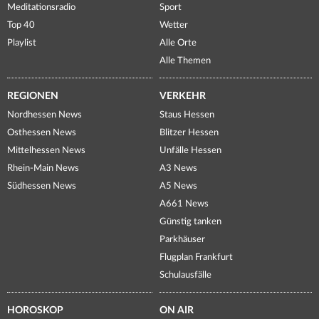
Meditationsradio
Sport
Top 40
Wetter
Playlist
Alle Orte
Alle Themen
REGIONEN
VERKEHR
Nordhessen News
Staus Hessen
Osthessen News
Blitzer Hessen
Mittelhessen News
Unfälle Hessen
Rhein-Main News
A3 News
Südhessen News
A5 News
A661 News
Günstig tanken
Parkhäuser
Flugplan Frankfurt
Schulausfälle
HOROSKOP
ON AIR