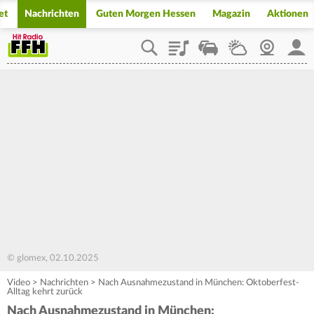
et
Nachrichten
Guten Morgen Hessen
Magazin
Aktionen
Playlist
Staupilot
Wetter
Webcam
Mein
© glomex, 02.10.2025
Video
>
Nachrichten
>
Nach Ausnahmezustand in München: Oktoberfest-
Alltag kehrt zurück
Nach Ausnahmezustand in München: