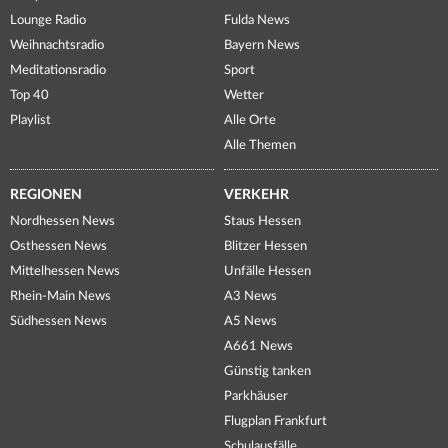
Lounge Radio
Fulda News
Weihnachtsradio
Bayern News
Meditationsradio
Sport
Top 40
Wetter
Playlist
Alle Orte
Alle Themen
REGIONEN
VERKEHR
Nordhessen News
Staus Hessen
Osthessen News
Blitzer Hessen
Mittelhessen News
Unfälle Hessen
Rhein-Main News
A3 News
Südhessen News
A5 News
A661 News
Günstig tanken
Parkhäuser
Flugplan Frankfurt
Schulausfälle