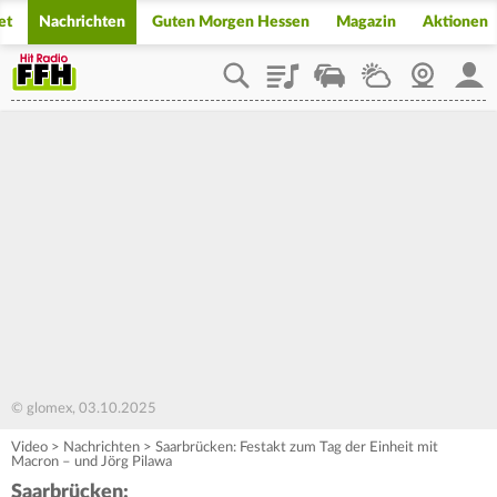
et
Nachrichten
Guten Morgen Hessen
Magazin
Aktionen
Playlist
Staupilot
Wetter
Webcam
Mein
© glomex, 03.10.2025
Video
>
Nachrichten
>
Saarbrücken: Festakt zum Tag der Einheit mit
Macron – und Jörg Pilawa
Saarbrücken: