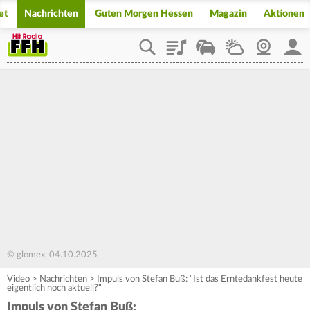
et
Nachrichten
Guten Morgen Hessen
Magazin
Aktionen
Playlist
Staupilot
Wetter
Webcam
Mein
© glomex, 04.10.2025
Video
>
Nachrichten
>
Impuls von Stefan Buß: "Ist das Erntedankfest heute
eigentlich noch aktuell?"
Impuls von Stefan Buß: