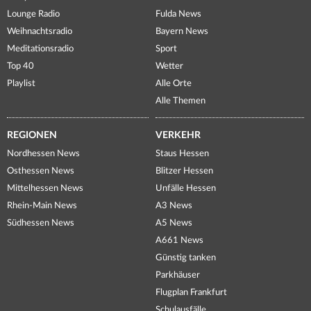
Lounge Radio
Fulda News
Weihnachtsradio
Bayern News
Meditationsradio
Sport
Top 40
Wetter
Playlist
Alle Orte
Alle Themen
REGIONEN
VERKEHR
Nordhessen News
Staus Hessen
Osthessen News
Blitzer Hessen
Mittelhessen News
Unfälle Hessen
Rhein-Main News
A3 News
Südhessen News
A5 News
A661 News
Günstig tanken
Parkhäuser
Flugplan Frankfurt
Schulausfälle