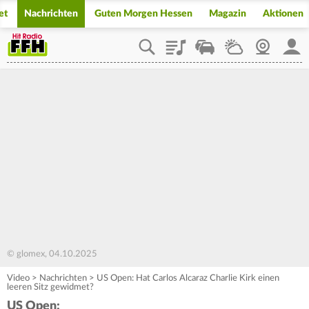
et
Nachrichten
Guten Morgen Hessen
Magazin
Aktionen
Playlist
Staupilot
Wetter
Webcam
Mein
© glomex, 04.10.2025
Video
>
Nachrichten
>
US Open: Hat Carlos Alcaraz Charlie Kirk einen
leeren Sitz gewidmet?
US Open: