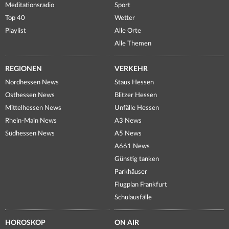
Meditationsradio
Sport
Top 40
Wetter
Playlist
Alle Orte
Alle Themen
REGIONEN
VERKEHR
Nordhessen News
Staus Hessen
Osthessen News
Blitzer Hessen
Mittelhessen News
Unfälle Hessen
Rhein-Main News
A3 News
Südhessen News
A5 News
A661 News
Günstig tanken
Parkhäuser
Flugplan Frankfurt
Schulausfälle
HOROSKOP
ON AIR