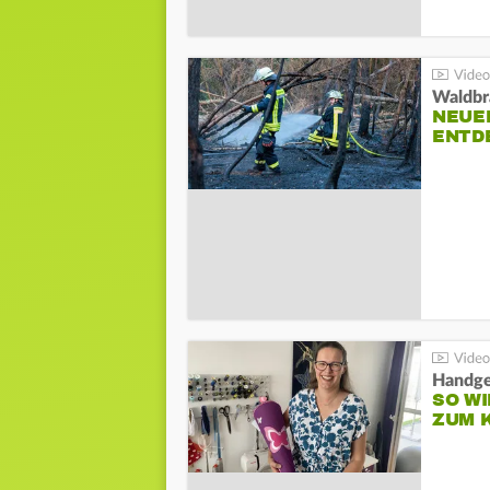
Waldbr
NEUE
ENTD
Handge
SO WI
ZUM 