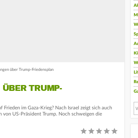
A
Mu
Wi
Sp
A
K
W
ungen über Trump-Friedensplan
Li
Re
ÜBER TRUMP-
G
f Frieden im Gaza-Krieg? Nach Israel zeigt sich auch
an von US-Präsident Trump. Noch schweigen die