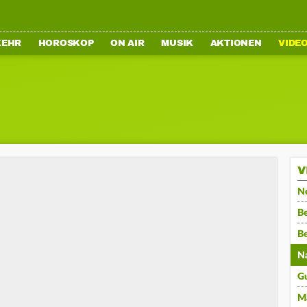
KEHR
HOROSKOP
ON AIR
MUSIK
AKTIONEN
VIDE
V
N
Be
B
N
G
M