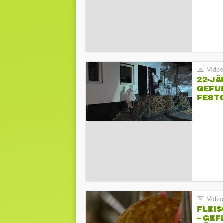
22-JÄ
GEFU
FEST
FLEI
– GEF