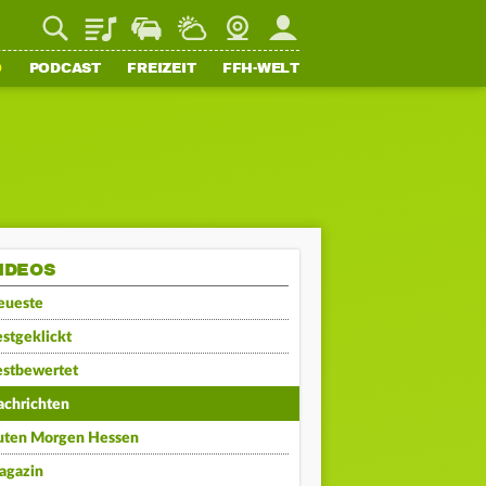
Playlist
Staupilot
Wetter
Webcam
Mein FFH
O
PODCAST
FREIZEIT
FFH-WELT
IDEOS
eueste
stgeklickt
estbewertet
achrichten
uten Morgen Hessen
agazin