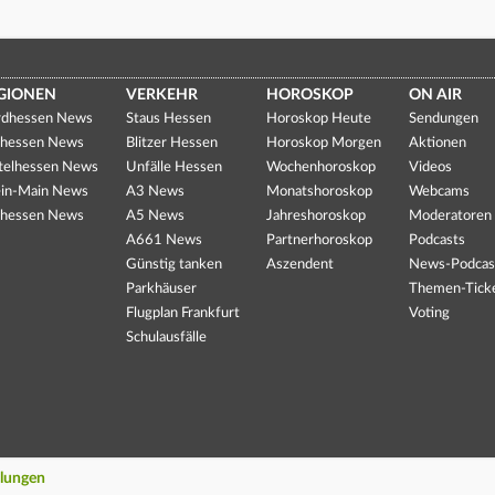
GIONEN
VERKEHR
HOROSKOP
ON AIR
dhessen News
Staus Hessen
Horoskop Heute
Sendungen
hessen News
Blitzer Hessen
Horoskop Morgen
Aktionen
telhessen News
Unfälle Hessen
Wochenhoroskop
Videos
in-Main News
A3 News
Monatshoroskop
Webcams
hessen News
A5 News
Jahreshoroskop
Moderatoren
A661 News
Partnerhoroskop
Podcasts
Günstig tanken
Aszendent
News-Podcas
Parkhäuser
Themen-Tick
Flugplan Frankfurt
Voting
Schulausfälle
llungen