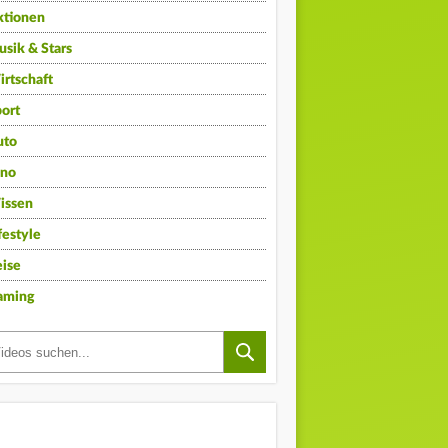
ktionen
sik & Stars
rtschaft
ort
uto
ino
issen
festyle
ise
aming