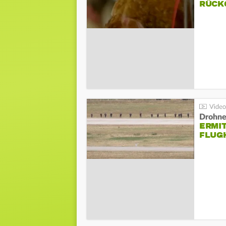
ÜCKG
Drohnen
ERMI
FLUG