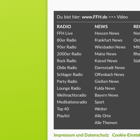
Du bist hier:
www.FFH.de
>>>
Video
RADIO
NEWS
RE
FFH Live
Hessen News
Nor
80er Radio
Frankfurt News
Ost
90er Radio
Wiesbaden News
Mit
2000er Radio
Mainz News
Rhe
Rock Radio
Kassel News
Süd
Oldie Radio
Darmstadt News
Schlager Radio
Offenbach News
Party Radio
Gießen News
Lounge Radio
Fulda News
Weihnachtsradio
Bayern News
Meditationsradio
Sport
Top 40
Wetter
Playlist
Alle Orte
Alle Themen
Impressum und Datenschutz
Cookie-Einste