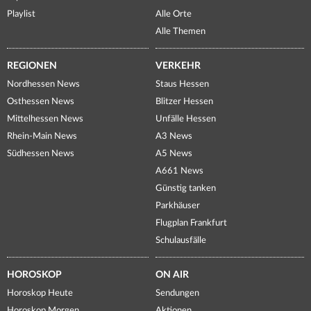
Playlist
Alle Orte
Alle Themen
REGIONEN
VERKEHR
Nordhessen News
Staus Hessen
Osthessen News
Blitzer Hessen
Mittelhessen News
Unfälle Hessen
Rhein-Main News
A3 News
Südhessen News
A5 News
A661 News
Günstig tanken
Parkhäuser
Flugplan Frankfurt
Schulausfälle
HOROSKOP
ON AIR
Horoskop Heute
Sendungen
Horoskop Morgen
Aktionen