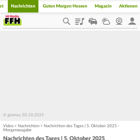
et
Nachrichten
Guten Morgen Hessen
Magazin
Aktionen
Playlist
Staupilot
Wetter
Webcam
Mein
© glomex, 05.10.2025
Video
>
Nachrichten
>
Nachrichten des Tages | 5. Oktober 2025 -
Morgenausgabe
Nachrichten des Tages | 5. Oktober 2025