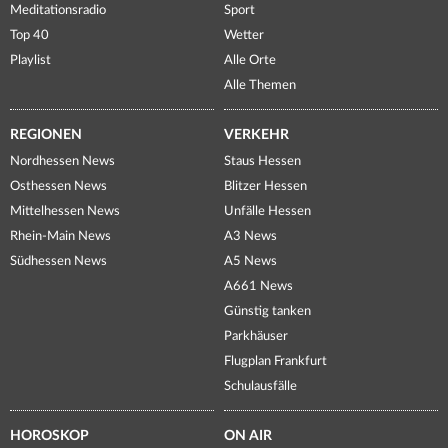
Meditationsradio
Sport
Top 40
Wetter
Playlist
Alle Orte
Alle Themen
REGIONEN
VERKEHR
Nordhessen News
Staus Hessen
Osthessen News
Blitzer Hessen
Mittelhessen News
Unfälle Hessen
Rhein-Main News
A3 News
Südhessen News
A5 News
A661 News
Günstig tanken
Parkhäuser
Flugplan Frankfurt
Schulausfälle
HOROSKOP
ON AIR