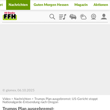
et
Nachrichten
Guten Morgen Hessen
Magazin
Aktionen
Playlist
Staupilot
Wetter
Webcam
Mein
© glomex, 06.10.2025
Video
>
Nachrichten
>
Trumps Plan ausgebremst: US-Gericht stoppt
Nationalgarde-Entsendung nach Oregon
Trumps Plan ausgebremst: