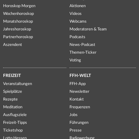
Horoskop Morgen
Aktionen
Wochenhoroskop
Videos
Monatshoroskop
Webcams
Jahreshoroskop
Moderatoren & Team
Partnerhoroskop
Podcasts
Aszendent
News-Podcast
Themen-Ticker
Voting
FREIZEIT
FFH-WELT
Veranstaltungen
FFH-App
Spielplätze
Newsletter
Rezepte
Kontakt
Meditation
Frequenzen
Ausflugsziele
Jobs
Freizeit-Tipps
Führungen
Ticketshop
Presse
Lotto Hessen
Radiowerbung