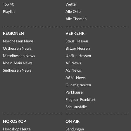
Top 40
Wetter
Playlist
Alle Orte
Alle Themen
REGIONEN
VERKEHR
Nordhessen News
Staus Hessen
Osthessen News
Blitzer Hessen
Mittelhessen News
Unfälle Hessen
Rhein-Main News
A3 News
Südhessen News
A5 News
A661 News
Günstig tanken
Parkhäuser
Flugplan Frankfurt
Schulausfälle
HOROSKOP
ON AIR
Horoskop Heute
Sendungen