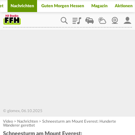
et
Nachrichten
Guten Morgen Hessen
Magazin
Aktionen
Playlist
Staupilot
Wetter
Webcam
Mein
© glomex, 06.10.2025
Video
>
Nachrichten
>
Schneesturm am Mount Everest: Hunderte
Wanderer gerettet
Schneesturm am Mount Everest: