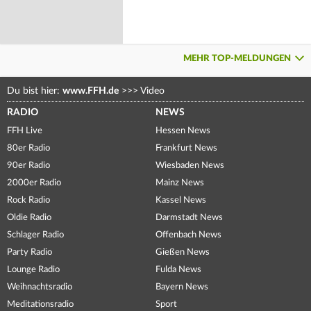
MEHR TOP-MELDUNGEN
Du bist hier:
www.FFH.de
>>>
Video
RADIO
NEWS
FFH Live
Hessen News
80er Radio
Frankfurt News
90er Radio
Wiesbaden News
2000er Radio
Mainz News
Rock Radio
Kassel News
Oldie Radio
Darmstadt News
Schlager Radio
Offenbach News
Party Radio
Gießen News
Lounge Radio
Fulda News
Weihnachtsradio
Bayern News
Meditationsradio
Sport