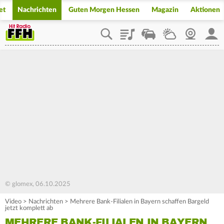
et
Nachrichten
Guten Morgen Hessen
Magazin
Aktionen
Playlist
Staupilot
Wetter
Webcam
Mein
© glomex, 06.10.2025
Video
>
Nachrichten
>
Mehrere Bank-Filialen in Bayern schaffen Bargeld
jetzt komplett ab
MEHRERE BANK-FILIALEN IN BAYERN