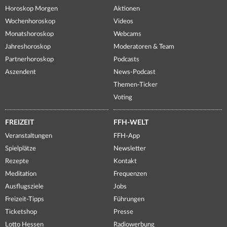
Horoskop Morgen
Aktionen
Wochenhoroskop
Videos
Monatshoroskop
Webcams
Jahreshoroskop
Moderatoren & Team
Partnerhoroskop
Podcasts
Aszendent
News-Podcast
Themen-Ticker
Voting
FREIZEIT
FFH-WELT
Veranstaltungen
FFH-App
Spielplätze
Newsletter
Rezepte
Kontakt
Meditation
Frequenzen
Ausflugsziele
Jobs
Freizeit-Tipps
Führungen
Ticketshop
Presse
Lotto Hessen
Radiowerbung