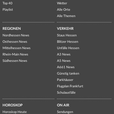
Top 40
Wetter
Playlist
Alle Orte
Alle Themen
REGIONEN
VERKEHR
Nordhessen News
Staus Hessen
Osthessen News
Blitzer Hessen
Mittelhessen News
Unfälle Hessen
Rhein-Main News
A3 News
Südhessen News
A5 News
A661 News
Günstig tanken
Parkhäuser
Flugplan Frankfurt
Schulausfälle
HOROSKOP
ON AIR
Horoskop Heute
Sendungen