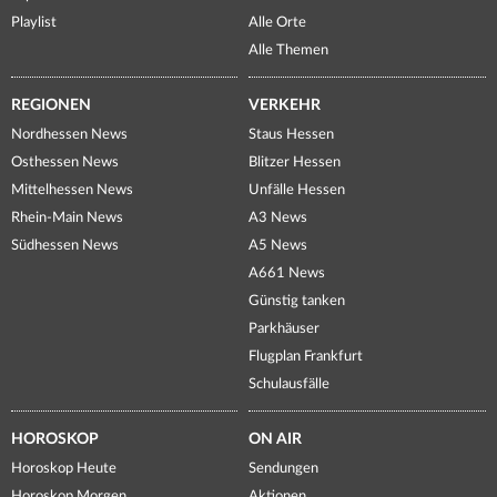
Playlist
Alle Orte
Alle Themen
REGIONEN
VERKEHR
Nordhessen News
Staus Hessen
Osthessen News
Blitzer Hessen
Mittelhessen News
Unfälle Hessen
Rhein-Main News
A3 News
Südhessen News
A5 News
A661 News
Günstig tanken
Parkhäuser
Flugplan Frankfurt
Schulausfälle
HOROSKOP
ON AIR
Horoskop Heute
Sendungen
Horoskop Morgen
Aktionen