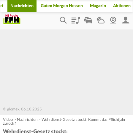
et
Nachrichten
Guten Morgen Hessen
Magazin
Aktionen
Playlist
Staupilot
Wetter
Webcam
Mein
© glomex, 06.10.2025
Video
>
Nachrichten
>
Wehrdienst-Gesetz stockt: Kommt das Pflichtjahr
zurück?
Wehrdienst-Gesetz stockt: