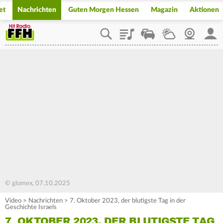
et
Nachrichten
Guten Morgen Hessen
Magazin
Aktionen
Playlist
Staupilot
Wetter
Webcam
Mein
© glomex, 07.10.2025
Video
>
Nachrichten
>
7. Oktober 2023, der blutigste Tag in der
Geschichte Israels
7. OKTOBER 2023, DER BLUTIGSTE TAG