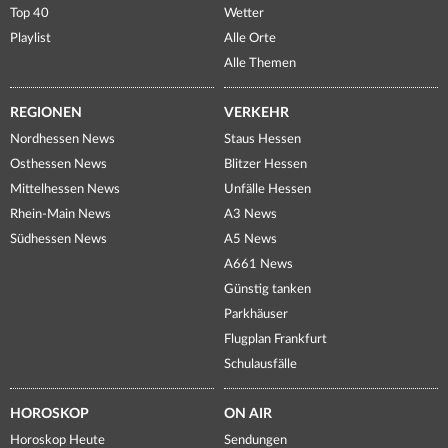
Top 40
Wetter
Playlist
Alle Orte
Alle Themen
REGIONEN
VERKEHR
Nordhessen News
Staus Hessen
Osthessen News
Blitzer Hessen
Mittelhessen News
Unfälle Hessen
Rhein-Main News
A3 News
Südhessen News
A5 News
A661 News
Günstig tanken
Parkhäuser
Flugplan Frankfurt
Schulausfälle
HOROSKOP
ON AIR
Horoskop Heute
Sendungen