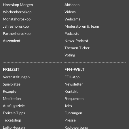
Horoskop Morgen
Aktionen
Wochenhoroskop
Videos
Monatshoroskop
Webcams
Jahreshoroskop
Moderatoren & Team
Partnerhoroskop
Podcasts
Aszendent
News-Podcast
Themen-Ticker
Voting
FREIZEIT
FFH-WELT
Veranstaltungen
FFH-App
Spielplätze
Newsletter
Rezepte
Kontakt
Meditation
Frequenzen
Ausflugsziele
Jobs
Freizeit-Tipps
Führungen
Ticketshop
Presse
Lotto Hessen
Radiowerbung