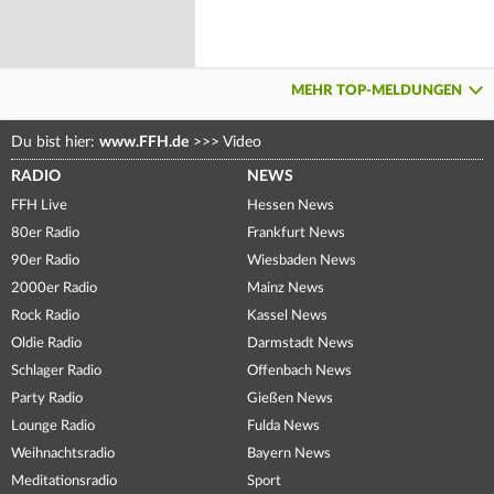
MEHR TOP-MELDUNGEN
Du bist hier:
www.FFH.de
>>>
Video
RADIO
NEWS
FFH Live
Hessen News
80er Radio
Frankfurt News
90er Radio
Wiesbaden News
2000er Radio
Mainz News
Rock Radio
Kassel News
Oldie Radio
Darmstadt News
Schlager Radio
Offenbach News
Party Radio
Gießen News
Lounge Radio
Fulda News
Weihnachtsradio
Bayern News
Meditationsradio
Sport