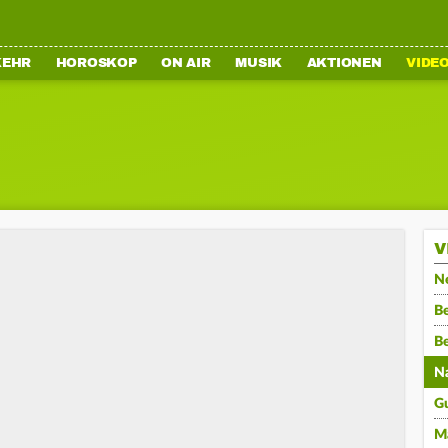
KEHR
HOROSKOP
ON AIR
MUSIK
AKTIONEN
VIDE
V
N
Be
B
N
G
M