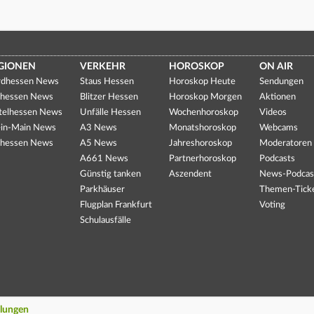
GIONEN
VERKEHR
HOROSKOP
ON AIR
dhessen News
Staus Hessen
Horoskop Heute
Sendungen
hessen News
Blitzer Hessen
Horoskop Morgen
Aktionen
telhessen News
Unfälle Hessen
Wochenhoroskop
Videos
in-Main News
A3 News
Monatshoroskop
Webcams
hessen News
A5 News
Jahreshoroskop
Moderatoren
A661 News
Partnerhoroskop
Podcasts
Günstig tanken
Aszendent
News-Podcas
Parkhäuser
Themen-Tick
Flugplan Frankfurt
Voting
Schulausfälle
llungen