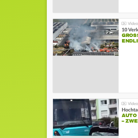
10 Ver
GROSS
NDLI
Hochta
AUTO
– ZW