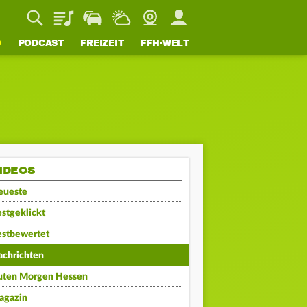
Playlist
Staupilot
Wetter
Webcam
Mein FFH
O
PODCAST
FREIZEIT
FFH-WELT
IDEOS
eueste
stgeklickt
estbewertet
achrichten
uten Morgen Hessen
agazin