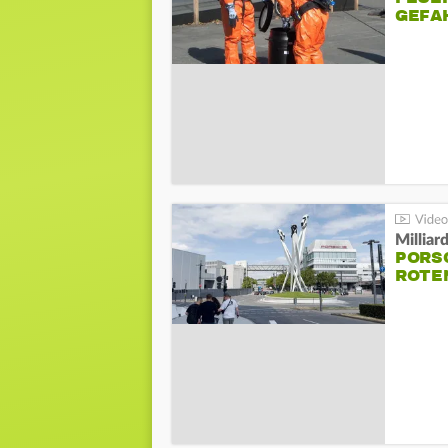
GEFA
Millia
PORSC
ROTE