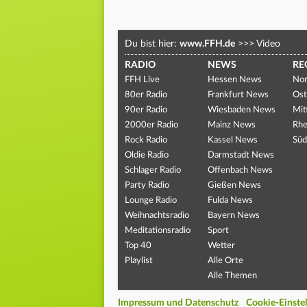
Du bist hier:
www.FFH.de
>>>
Video
RADIO
NEWS
RE
FFH Live
Hessen News
Nor
80er Radio
Frankfurt News
Ost
90er Radio
Wiesbaden News
Mit
2000er Radio
Mainz News
Rhe
Rock Radio
Kassel News
Süd
Oldie Radio
Darmstadt News
Schlager Radio
Offenbach News
Party Radio
Gießen News
Lounge Radio
Fulda News
Weihnachtsradio
Bayern News
Meditationsradio
Sport
Top 40
Wetter
Playlist
Alle Orte
Alle Themen
Impressum und Datenschutz
Cookie-Einste