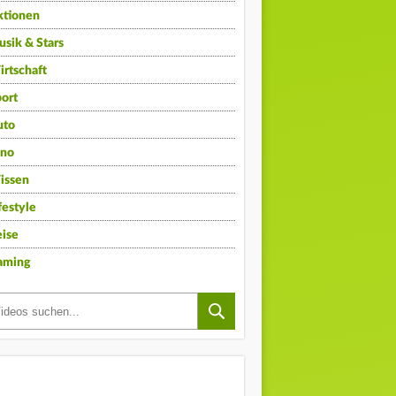
ktionen
sik & Stars
rtschaft
ort
uto
ino
issen
festyle
ise
aming