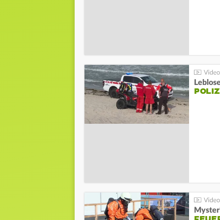
Leblos
POLIZ
Mysteri
FEUE