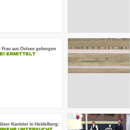
e Frau aus Ostsee geborgen
EI ERMITTELT
öser Kanister in Heidelberg:
RWEHR UNTERSUCHT