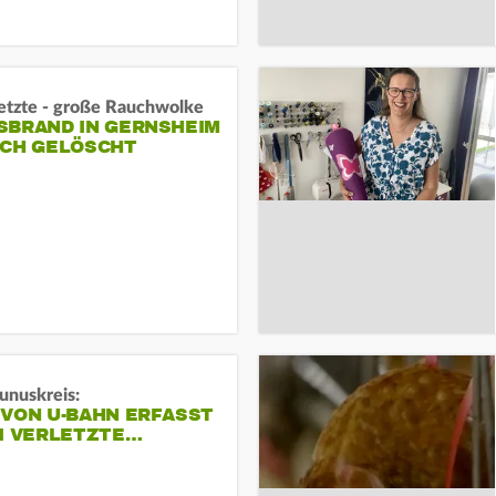
letzte - große Rauchwolke
BRAND IN GERNSHEIM E
CH GELÖSCHT
unuskreis:
 VON U-BAHN ERFASST
EI VERLETZTE…