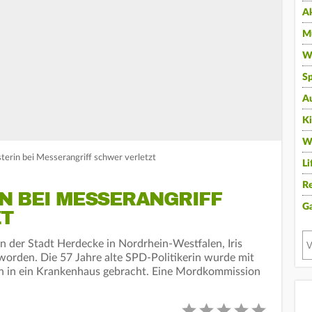
A
Mu
Wi
Sp
A
K
W
erin bei Messerangriff schwer verletzt
Li
Re
N BEI MESSERANGRIFF
G
T
n der Stadt Herdecke in Nordrhein-Westfalen, Iris
t worden. Die 57 Jahre alte SPD-Politikerin wurde mit
en in ein Krankenhaus gebracht. Eine Mordkommission