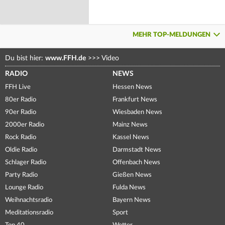
MEHR TOP-MELDUNGEN
Du bist hier:
www.FFH.de
>>>
Video
RADIO
NEWS
FFH Live
Hessen News
80er Radio
Frankfurt News
90er Radio
Wiesbaden News
2000er Radio
Mainz News
Rock Radio
Kassel News
Oldie Radio
Darmstadt News
Schlager Radio
Offenbach News
Party Radio
Gießen News
Lounge Radio
Fulda News
Weihnachtsradio
Bayern News
Meditationsradio
Sport