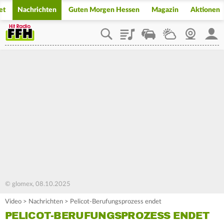
et
Nachrichten
Guten Morgen Hessen
Magazin
Aktionen
Playlist
Staupilot
Wetter
Webcam
Mein
© glomex, 08.10.2025
Video
>
Nachrichten
>
Pelicot-Berufungsprozess endet
PELICOT-BERUFUNGSPROZESS ENDET