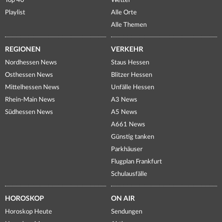
Top 40
Wetter
Playlist
Alle Orte
Alle Themen
REGIONEN
VERKEHR
Nordhessen News
Staus Hessen
Osthessen News
Blitzer Hessen
Mittelhessen News
Unfälle Hessen
Rhein-Main News
A3 News
Südhessen News
A5 News
A661 News
Günstig tanken
Parkhäuser
Flugplan Frankfurt
Schulausfälle
HOROSKOP
ON AIR
Horoskop Heute
Sendungen