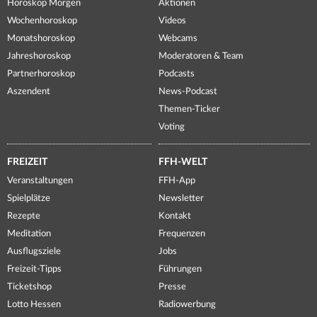
Horoskop Morgen
Aktionen
Wochenhoroskop
Videos
Monatshoroskop
Webcams
Jahreshoroskop
Moderatoren & Team
Partnerhoroskop
Podcasts
Aszendent
News-Podcast
Themen-Ticker
Voting
FREIZEIT
FFH-WELT
Veranstaltungen
FFH-App
Spielplätze
Newsletter
Rezepte
Kontakt
Meditation
Frequenzen
Ausflugsziele
Jobs
Freizeit-Tipps
Führungen
Ticketshop
Presse
Lotto Hessen
Radiowerbung