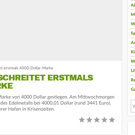
A
Mu
Wi
Sp
A
K
W
tet erstmals 4000-Dollar-Marke
Li
SCHREITET ERSTMALS
Re
RKE
G
e Marke von 4000 Dollar gestiegen. Am Mittwochmorgen
des Edelmetalls bei 4000,01 Dollar (rund 3441 Euro).
herer Hafen in Krisenzeiten.