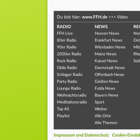
Du bist hier:
www.FFH.de
>>>
Video
RADIO
NEWS
RE
FFH Live
Hessen News
Nor
80er Radio
Frankfurt News
Ost
90er Radio
Wiesbaden News
Mit
2000er Radio
Mainz News
Rhe
Rock Radio
Kassel News
Süd
Oldie Radio
Darmstadt News
Schlager Radio
Offenbach News
Party Radio
Gießen News
Lounge Radio
Fulda News
Weihnachtsradio
Bayern News
Meditationsradio
Sport
Top 40
Wetter
Playlist
Alle Orte
Alle Themen
Impressum und Datenschutz
Cookie-Einste