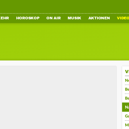
KEHR
HOROSKOP
ON AIR
MUSIK
AKTIONEN
VIDE
V
N
Be
B
N
G
M