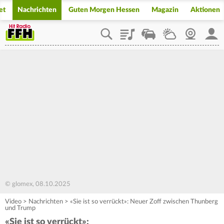
et
Nachrichten
Guten Morgen Hessen
Magazin
Aktionen
Playlist
Staupilot
Wetter
Webcam
Mein
© glomex, 08.10.2025
Video
>
Nachrichten
>
«Sie ist so verrückt»: Neuer Zoff zwischen Thunberg
und Trump
«Sie ist so verrückt»: