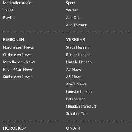
Meditationsradio
Sport
Top 40
Wetter
Playlist
Alle Orte
Alle Themen
REGIONEN
VERKEHR
Nordhessen News
Staus Hessen
Osthessen News
Blitzer Hessen
Mittelhessen News
Unfälle Hessen
Rhein-Main News
A3 News
Südhessen News
A5 News
A661 News
Günstig tanken
Parkhäuser
Flugplan Frankfurt
Schulausfälle
HOROSKOP
ON AIR