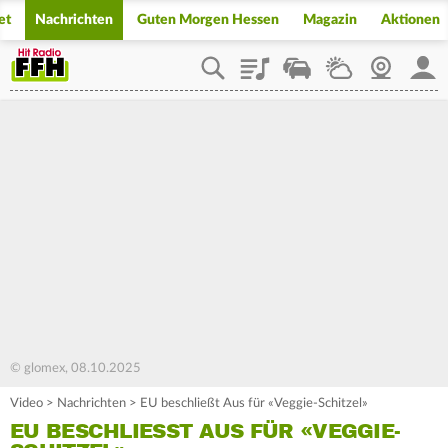
et
Nachrichten
Guten Morgen Hessen
Magazin
Aktionen
Playlist
Staupilot
Wetter
Webcam
Mein
© glomex, 08.10.2025
Video
>
Nachrichten
>
EU beschließt Aus für «Veggie-Schitzel»
EU BESCHLIESST AUS FÜR «VEGGIE-S