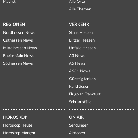
Playlist
Alle Orte
Alle Themen
REGIONEN
VERKEHR
Nordhessen News
Staus Hessen
Osthessen News
Blitzer Hessen
Mittelhessen News
Unfälle Hessen
Rhein-Main News
A3 News
Südhessen News
A5 News
A661 News
Günstig tanken
Parkhäuser
Flugplan Frankfurt
Schulausfälle
HOROSKOP
ON AIR
Horoskop Heute
Sendungen
Horoskop Morgen
Aktionen