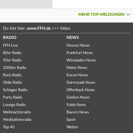
MEHR TOP-MELDUNGEN
Du bist hier:
www.FFH.de
>>>
Video
RADIO
NEWS
FFH Live
Hessen News
80er Radio
Frankfurt News
90er Radio
Wiesbaden News
2000er Radio
Mainz News
Rock Radio
Kassel News
Oldie Radio
Darmstadt News
Schlager Radio
Offenbach News
Party Radio
Gießen News
Lounge Radio
Fulda News
Weihnachtsradio
Bayern News
Meditationsradio
Sport
Top 40
Wetter