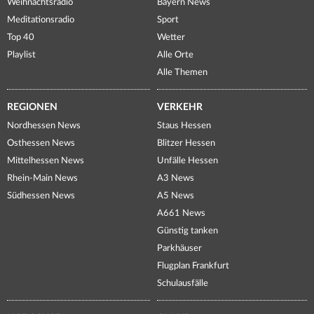
Weihnachtsradio
Bayern News
Meditationsradio
Sport
Top 40
Wetter
Playlist
Alle Orte
Alle Themen
REGIONEN
VERKEHR
Nordhessen News
Staus Hessen
Osthessen News
Blitzer Hessen
Mittelhessen News
Unfälle Hessen
Rhein-Main News
A3 News
Südhessen News
A5 News
A661 News
Günstig tanken
Parkhäuser
Flugplan Frankfurt
Schulausfälle