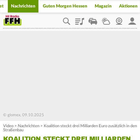
et
Nachrichten
Guten Morgen Hessen
Magazin
Aktionen
Playlist
Staupilot
Wetter
Webcam
Mein
© glomex, 09.10.2025
Video
>
Nachrichten
>
Koalition steckt drei Milliarden Euro zusätzlich in den
Straßenbau
KOALITION STECKT DREI MILLIARDEN