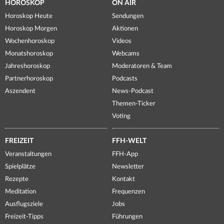
HOROSKOP
ON AIR
Horoskop Heute
Sendungen
Horoskop Morgen
Aktionen
Wochenhoroskop
Videos
Monatshoroskop
Webcams
Jahreshoroskop
Moderatoren & Team
Partnerhoroskop
Podcasts
Aszendent
News-Podcast
Themen-Ticker
Voting
FREIZEIT
FFH-WELT
Veranstaltungen
FFH-App
Spielplätze
Newsletter
Rezepte
Kontakt
Meditation
Frequenzen
Ausflugsziele
Jobs
Freizeit-Tipps
Führungen