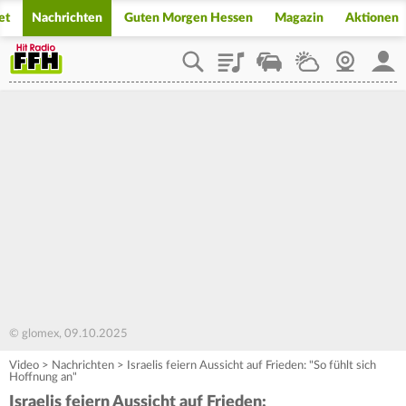
et
Nachrichten
Guten Morgen Hessen
Magazin
Aktionen
Playlist
Staupilot
Wetter
Webcam
Mein
© glomex, 09.10.2025
Video
>
Nachrichten
>
Israelis feiern Aussicht auf Frieden: "So fühlt sich
Hoffnung an"
Israelis feiern Aussicht auf Frieden: