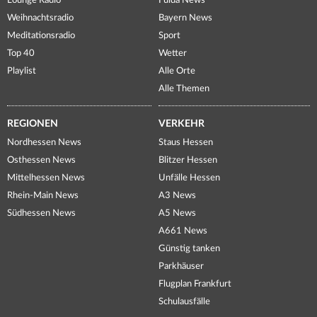
Lounge Radio
Fulda News
Weihnachtsradio
Bayern News
Meditationsradio
Sport
Top 40
Wetter
Playlist
Alle Orte
Alle Themen
REGIONEN
VERKEHR
Nordhessen News
Staus Hessen
Osthessen News
Blitzer Hessen
Mittelhessen News
Unfälle Hessen
Rhein-Main News
A3 News
Südhessen News
A5 News
A661 News
Günstig tanken
Parkhäuser
Flugplan Frankfurt
Schulausfälle