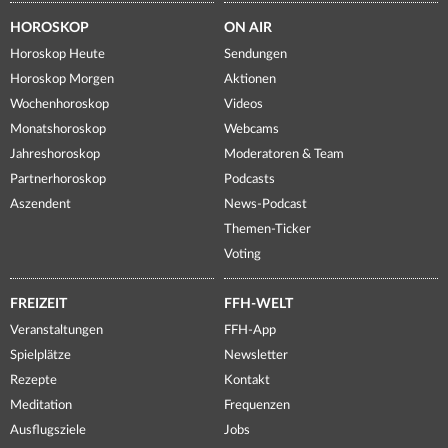
HOROSKOP
ON AIR
Horoskop Heute
Sendungen
Horoskop Morgen
Aktionen
Wochenhoroskop
Videos
Monatshoroskop
Webcams
Jahreshoroskop
Moderatoren & Team
Partnerhoroskop
Podcasts
Aszendent
News-Podcast
Themen-Ticker
Voting
FREIZEIT
FFH-WELT
Veranstaltungen
FFH-App
Spielplätze
Newsletter
Rezepte
Kontakt
Meditation
Frequenzen
Ausflugsziele
Jobs