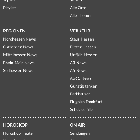
Top 40
Wetter
Playlist
Alle Orte
Alle Themen
REGIONEN
VERKEHR
Nordhessen News
Staus Hessen
Osthessen News
Blitzer Hessen
Mittelhessen News
Unfälle Hessen
Rhein-Main News
A3 News
Südhessen News
A5 News
A661 News
Günstig tanken
Parkhäuser
Flugplan Frankfurt
Schulausfälle
HOROSKOP
ON AIR
Horoskop Heute
Sendungen