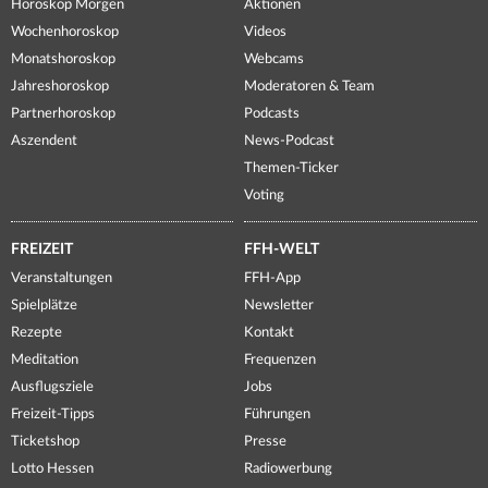
Horoskop Morgen
Aktionen
Wochenhoroskop
Videos
Monatshoroskop
Webcams
Jahreshoroskop
Moderatoren & Team
Partnerhoroskop
Podcasts
Aszendent
News-Podcast
Themen-Ticker
Voting
FREIZEIT
FFH-WELT
Veranstaltungen
FFH-App
Spielplätze
Newsletter
Rezepte
Kontakt
Meditation
Frequenzen
Ausflugsziele
Jobs
Freizeit-Tipps
Führungen
Ticketshop
Presse
Lotto Hessen
Radiowerbung