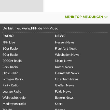
MEHR TOP-MELDUNGEN
Du bist hier:
www.FFH.de
>>>
Video
RADIO
NEWS
FFH Live
Hessen News
80er Radio
Frankfurt News
90er Radio
Wiesbaden News
2000er Radio
Mainz News
Rock Radio
Kassel News
Oldie Radio
Darmstadt News
Schlager Radio
Offenbach News
Party Radio
Gießen News
Lounge Radio
Fulda News
Weihnachtsradio
Bayern News
Meditationsradio
Sport