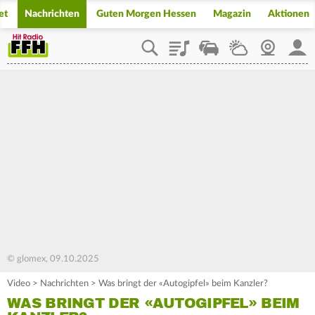
et
Nachrichten
Guten Morgen Hessen
Magazin
Aktionen
Playlist
Staupilot
Wetter
Webcam
Mein
© glomex, 09.10.2025
Video
>
Nachrichten
>
Was bringt der «Autogipfel» beim Kanzler?
WAS BRINGT DER «AUTOGIPFEL» BEIM