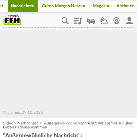
et
Nachrichten
Guten Morgen Hessen
Magazin
Aktionen
Playlist
Staupilot
Wetter
Webcam
Mein
© glomex, 09.10.2025
Video
>
Nachrichten
>
"Außergewöhnliche Nachricht": Welt atmet auf über
Gaza-Friedensabkommen
"Außergewöhnliche Nachricht":