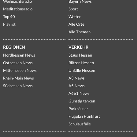
Weihnachtsradio
Bayern News
Meditationsradio
Sport
Top 40
Wetter
Playlist
Alle Orte
Alle Themen
REGIONEN
VERKEHR
Nordhessen News
Staus Hessen
Osthessen News
Blitzer Hessen
Mittelhessen News
Unfälle Hessen
Rhein-Main News
A3 News
Südhessen News
A5 News
A661 News
Günstig tanken
Parkhäuser
Flugplan Frankfurt
Schulausfälle