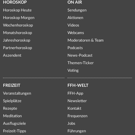
HOROSKOP
ON AIR
Horoskop Heute
Sendungen
Horoskop Morgen
Aktionen
Wochenhoroskop
Videos
Monatshoroskop
Webcams
Jahreshoroskop
Moderatoren & Team
Partnerhoroskop
Podcasts
Aszendent
News-Podcast
Themen-Ticker
Voting
FREIZEIT
FFH-WELT
Veranstaltungen
FFH-App
Spielplätze
Newsletter
Rezepte
Kontakt
Meditation
Frequenzen
Ausflugsziele
Jobs
Freizeit-Tipps
Führungen