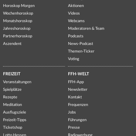
Horoskop Morgen
Aktionen
Wochenhoroskop
Videos
Monatshoroskop
Webcams
Jahreshoroskop
Moderatoren & Team
Partnerhoroskop
Podcasts
Aszendent
News-Podcast
Themen-Ticker
Voting
FREIZEIT
FFH-WELT
Veranstaltungen
FFH-App
Spielplätze
Newsletter
Rezepte
Kontakt
Meditation
Frequenzen
Ausflugsziele
Jobs
Freizeit-Tipps
Führungen
Ticketshop
Presse
Lotto Hessen
Radiowerbung