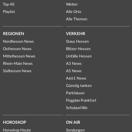
Top 40
Wetter
Playlist
Alle Orte
Alle Themen
REGIONEN
VERKEHR
Nordhessen News
Staus Hessen
Osthessen News
Blitzer Hessen
Mittelhessen News
Unfälle Hessen
Rhein-Main News
A3 News
Südhessen News
A5 News
A661 News
Günstig tanken
Parkhäuser
Flugplan Frankfurt
Schulausfälle
HOROSKOP
ON AIR
Horoskop Heute
Sendungen