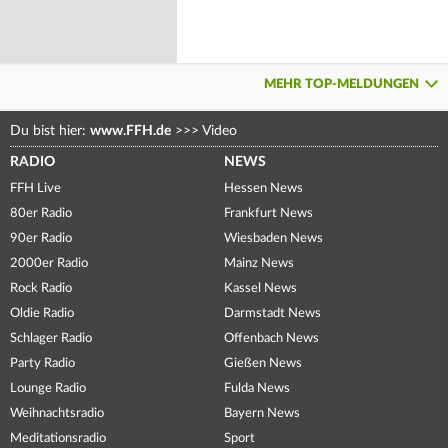
MEHR TOP-MELDUNGEN
Du bist hier:
www.FFH.de
>>>
Video
RADIO
NEWS
FFH Live
Hessen News
80er Radio
Frankfurt News
90er Radio
Wiesbaden News
2000er Radio
Mainz News
Rock Radio
Kassel News
Oldie Radio
Darmstadt News
Schlager Radio
Offenbach News
Party Radio
Gießen News
Lounge Radio
Fulda News
Weihnachtsradio
Bayern News
Meditationsradio
Sport