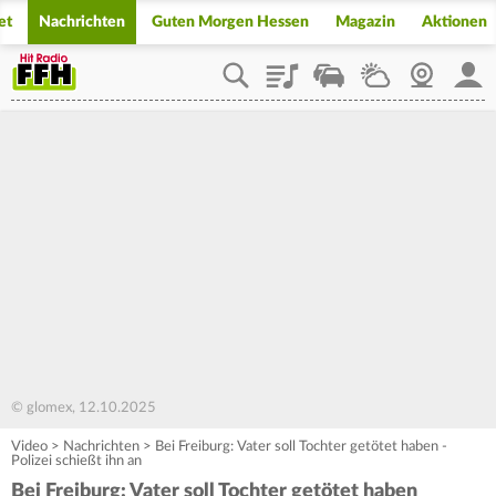
et
Nachrichten
Guten Morgen Hessen
Magazin
Aktionen
Playlist
Staupilot
Wetter
Webcam
Mein
© glomex, 12.10.2025
Video
>
Nachrichten
>
Bei Freiburg: Vater soll Tochter getötet haben -
Polizei schießt ihn an
Bei Freiburg: Vater soll Tochter getötet haben