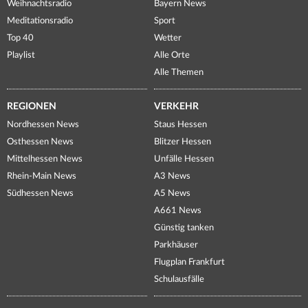
Weihnachtsradio
Bayern News
Meditationsradio
Sport
Top 40
Wetter
Playlist
Alle Orte
Alle Themen
REGIONEN
VERKEHR
Nordhessen News
Staus Hessen
Osthessen News
Blitzer Hessen
Mittelhessen News
Unfälle Hessen
Rhein-Main News
A3 News
Südhessen News
A5 News
A661 News
Günstig tanken
Parkhäuser
Flugplan Frankfurt
Schulausfälle