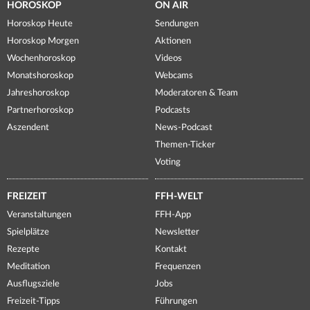
HOROSKOP
ON AIR
Horoskop Heute
Sendungen
Horoskop Morgen
Aktionen
Wochenhoroskop
Videos
Monatshoroskop
Webcams
Jahreshoroskop
Moderatoren & Team
Partnerhoroskop
Podcasts
Aszendent
News-Podcast
Themen-Ticker
Voting
FREIZEIT
FFH-WELT
Veranstaltungen
FFH-App
Spielplätze
Newsletter
Rezepte
Kontakt
Meditation
Frequenzen
Ausflugsziele
Jobs
Freizeit-Tipps
Führungen