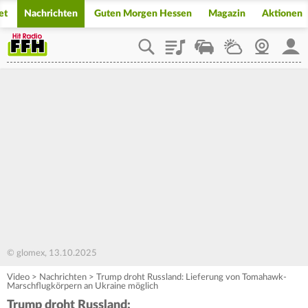
et
Nachrichten
Guten Morgen Hessen
Magazin
Aktionen
Playlist
Staupilot
Wetter
Webcam
Mein
© glomex, 13.10.2025
Video
>
Nachrichten
>
Trump droht Russland: Lieferung von Tomahawk-
Marschflugkörpern an Ukraine möglich
Trump droht Russland: