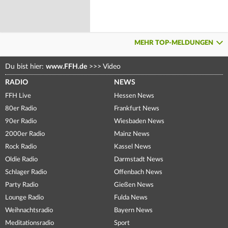
MEHR TOP-MELDUNGEN
Du bist hier:
www.FFH.de
>>>
Video
RADIO
NEWS
FFH Live
Hessen News
80er Radio
Frankfurt News
90er Radio
Wiesbaden News
2000er Radio
Mainz News
Rock Radio
Kassel News
Oldie Radio
Darmstadt News
Schlager Radio
Offenbach News
Party Radio
Gießen News
Lounge Radio
Fulda News
Weihnachtsradio
Bayern News
Meditationsradio
Sport