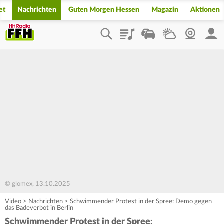
et
Nachrichten
Guten Morgen Hessen
Magazin
Aktionen
Playlist
Staupilot
Wetter
Webcam
Mein
© glomex, 13.10.2025
Video
>
Nachrichten
>
Schwimmender Protest in der Spree: Demo gegen
das Badeverbot in Berlin
Schwimmender Protest in der Spree: