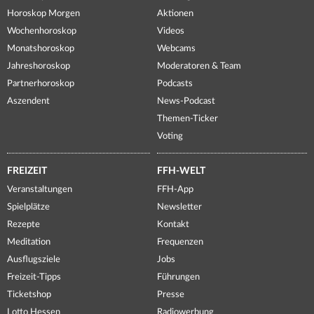
Horoskop Morgen
Aktionen
Wochenhoroskop
Videos
Monatshoroskop
Webcams
Jahreshoroskop
Moderatoren & Team
Partnerhoroskop
Podcasts
Aszendent
News-Podcast
Themen-Ticker
Voting
FREIZEIT
FFH-WELT
Veranstaltungen
FFH-App
Spielplätze
Newsletter
Rezepte
Kontakt
Meditation
Frequenzen
Ausflugsziele
Jobs
Freizeit-Tipps
Führungen
Ticketshop
Presse
Lotto Hessen
Radiowerbung