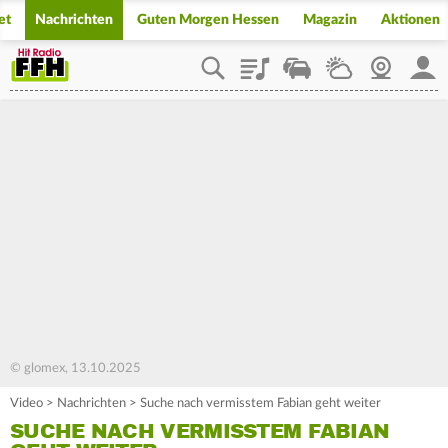
et
Nachrichten
Guten Morgen Hessen
Magazin
Aktionen
Playlist
Staupilot
Wetter
Webcam
Mein
© glomex, 13.10.2025
Video
>
Nachrichten
>
Suche nach vermisstem Fabian geht weiter
SUCHE NACH VERMISSTEM FABIAN