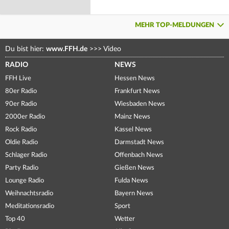
MEHR TOP-MELDUNGEN
Du bist hier:
www.FFH.de
>>>
Video
RADIO
NEWS
FFH Live
Hessen News
80er Radio
Frankfurt News
90er Radio
Wiesbaden News
2000er Radio
Mainz News
Rock Radio
Kassel News
Oldie Radio
Darmstadt News
Schlager Radio
Offenbach News
Party Radio
Gießen News
Lounge Radio
Fulda News
Weihnachtsradio
Bayern News
Meditationsradio
Sport
Top 40
Wetter