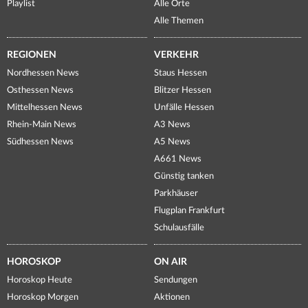
Playlist
Alle Orte
Alle Themen
REGIONEN
VERKEHR
Nordhessen News
Staus Hessen
Osthessen News
Blitzer Hessen
Mittelhessen News
Unfälle Hessen
Rhein-Main News
A3 News
Südhessen News
A5 News
A661 News
Günstig tanken
Parkhäuser
Flugplan Frankfurt
Schulausfälle
HOROSKOP
ON AIR
Horoskop Heute
Sendungen
Horoskop Morgen
Aktionen