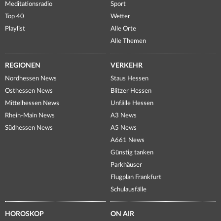
Meditationsradio
Sport
Top 40
Wetter
Playlist
Alle Orte
Alle Themen
REGIONEN
VERKEHR
Nordhessen News
Staus Hessen
Osthessen News
Blitzer Hessen
Mittelhessen News
Unfälle Hessen
Rhein-Main News
A3 News
Südhessen News
A5 News
A661 News
Günstig tanken
Parkhäuser
Flugplan Frankfurt
Schulausfälle
HOROSKOP
ON AIR