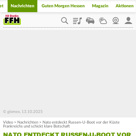
et
Nachrichten
Guten Morgen Hessen
Magazin
Aktionen
Playlist
Staupilot
Wetter
Webcam
Mein
© glomex, 13.10.2025
Video
>
Nachrichten
>
Nato entdeckt Russen-U-Boot vor der Küste
Frankreichs und schickt klare Botschaft
NATO ENTDECKT RUSSEN-U-BOOT VOR