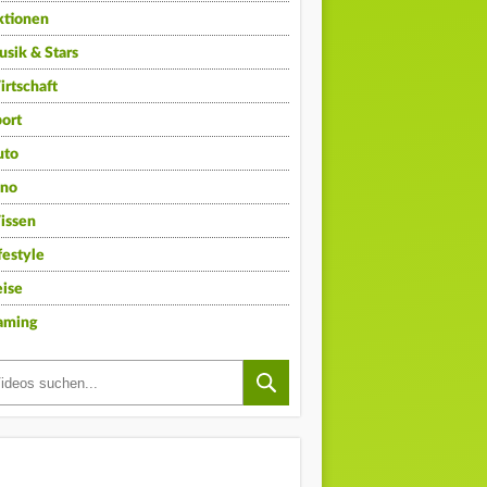
ktionen
sik & Stars
rtschaft
ort
uto
ino
issen
festyle
ise
aming