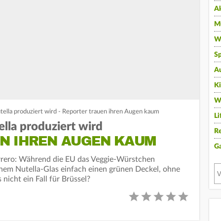
A
Mu
Wi
Sp
A
K
W
tella produziert wird - Reporter trauen ihren Augen kaum
Li
lla produziert wird
Re
N IHREN AUGEN KAUM
G
rero: Während die EU das Veggie-Würstchen
nem Nutella-Glas einfach einen grünen Deckel, ohne
 nicht ein Fall für Brüssel?