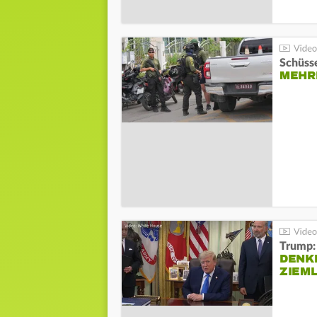
Schüsse
MEHRE
Trump:
DENKE
ZIEML