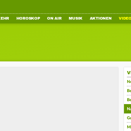
KEHR
HOROSKOP
ON AIR
MUSIK
AKTIONEN
VIDE
V
N
Be
B
N
G
M