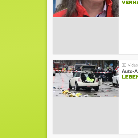
VERH
LEBE