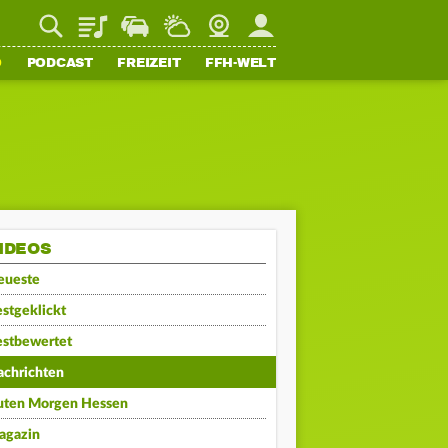
Playlist
Staupilot
Wetter
Webcam
Mein FFH
O
PODCAST
FREIZEIT
FFH-WELT
IDEOS
eueste
stgeklickt
estbewertet
achrichten
uten Morgen Hessen
agazin