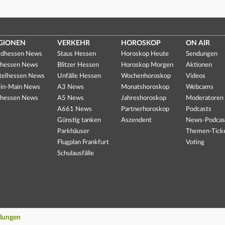
GIONEN
VERKEHR
HOROSKOP
ON AIR
dhessen News
Staus Hessen
Horoskop Heute
Sendungen
hessen News
Blitzer Hessen
Horoskop Morgen
Aktionen
telhessen News
Unfälle Hessen
Wochenhoroskop
Videos
in-Main News
A3 News
Monatshoroskop
Webcams
hessen News
A5 News
Jahreshoroskop
Moderatoren
A661 News
Partnerhoroskop
Podcasts
Günstig tanken
Aszendent
News-Podcas
Parkhäuser
Themen-Tick
Flugplan Frankfurt
Voting
Schulausfälle
llungen