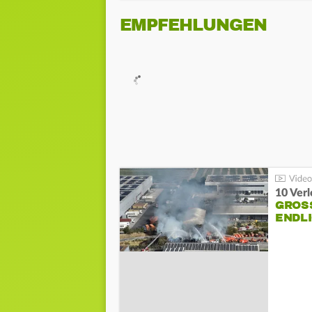
EMPFEHLUNGEN
10 Ver
GROSS
NDLI