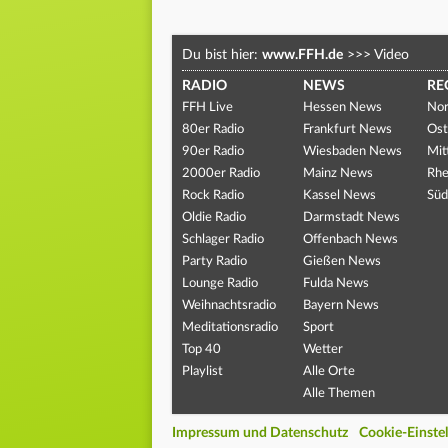
Du bist hier:
www.FFH.de
>>>
Video
RADIO
NEWS
RE
FFH Live
Hessen News
Nor
80er Radio
Frankfurt News
Ost
90er Radio
Wiesbaden News
Mit
2000er Radio
Mainz News
Rhe
Rock Radio
Kassel News
Süd
Oldie Radio
Darmstadt News
Schlager Radio
Offenbach News
Party Radio
Gießen News
Lounge Radio
Fulda News
Weihnachtsradio
Bayern News
Meditationsradio
Sport
Top 40
Wetter
Playlist
Alle Orte
Alle Themen
Impressum und Datenschutz
Cookie-Einste