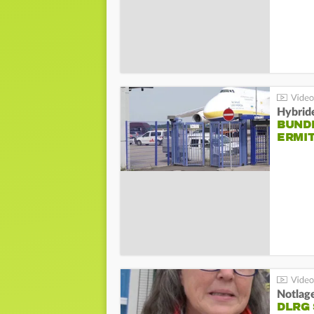
Hybrid
BUND
ERMI
Notlag
DLRG 