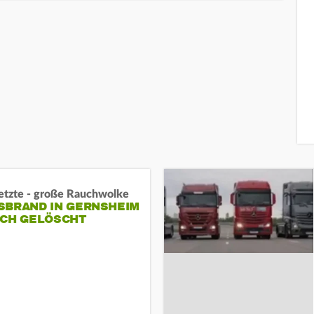
letzte - große Rauchwolke
BRAND IN GERNSHEIM E
CH GELÖSCHT