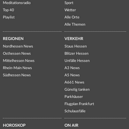
Meditationsradio
Sport
Top 40
Wetter
Playlist
Alle Orte
Alle Themen
REGIONEN
VERKEHR
Nordhessen News
Staus Hessen
Osthessen News
Blitzer Hessen
Mittelhessen News
Unfälle Hessen
Rhein-Main News
A3 News
Südhessen News
A5 News
A661 News
Günstig tanken
Parkhäuser
Flugplan Frankfurt
Schulausfälle
HOROSKOP
ON AIR