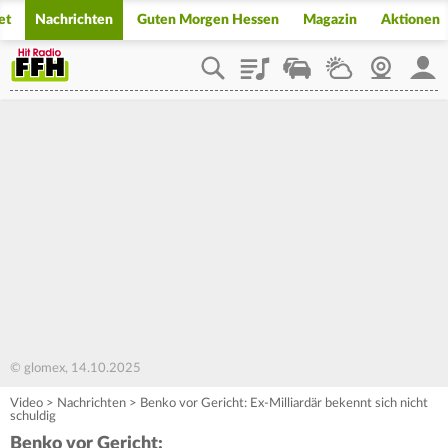
et
Nachrichten
Guten Morgen Hessen
Magazin
Aktionen
Playlist
Staupilot
Wetter
Webcam
Mein
© glomex, 14.10.2025
Video
>
Nachrichten
>
Benko vor Gericht: Ex-Milliardär bekennt sich nicht
schuldig
Benko vor Gericht: