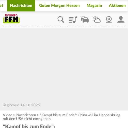
et
Nachrichten
Guten Morgen Hessen
Magazin
Aktionen
Playlist
Staupilot
Wetter
Webcam
Mein
© glomex, 14.10.2025
Video
>
Nachrichten
>
"Kampf bis zum Ende": China will im Handelskrieg
mit den USA nicht nachgeben
"Kampf bis zum Ende":