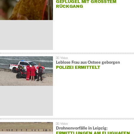
GEFLÜGEL MIT GRÖSSTEM R
ÜCKGANG
Leblose Frau aus Ostsee geborgen
POLIZEI ERMITTELT
Drohnenvorfälle in Leipzig:
ERMITTLUNGEN AM FLUGHAFEN