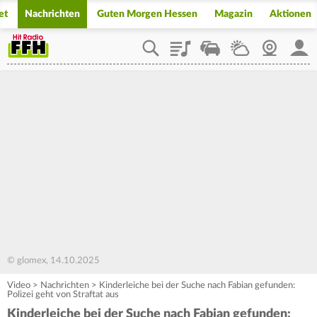
et
Nachrichten
Guten Morgen Hessen
Magazin
Aktionen
Playlist
Staupilot
Wetter
Webcam
Mein
© glomex, 14.10.2025
Video
>
Nachrichten
>
Kinderleiche bei der Suche nach Fabian gefunden:
Polizei geht von Straftat aus
Kinderleiche bei der Suche nach Fabian gefunden: