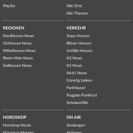
Playlist
Alle Orte
Alle Themen
REGIONEN
VERKEHR
Nordhessen News
Staus Hessen
Osthessen News
Blitzer Hessen
Mittelhessen News
Unfälle Hessen
Rhein-Main News
A3 News
Südhessen News
A5 News
A661 News
Günstig tanken
Parkhäuser
Flugplan Frankfurt
Schulausfälle
HOROSKOP
ON AIR
Horoskop Heute
Sendungen
Horoskop Morgen
Aktionen