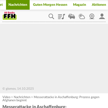
et
Nachrichten
Guten Morgen Hessen
Magazin
Aktionen
Playlist
Staupilot
Wetter
Webcam
Mein
© glomex, 14.10.2025
Video
>
Nachrichten
>
Messerattacke in Aschaffenburg: Prozess gegen
Afghanen beginnt
Messerattacke in Aschaffenburg: