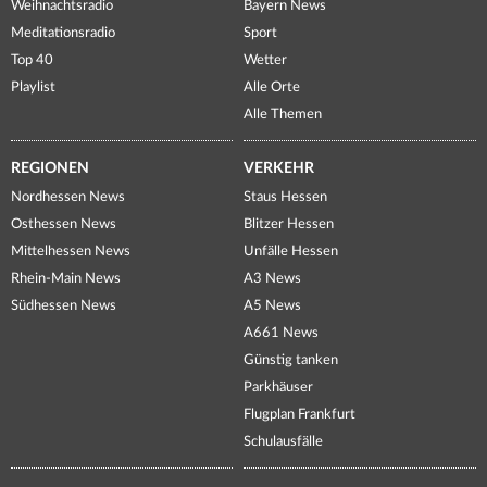
Weihnachtsradio
Bayern News
Meditationsradio
Sport
Top 40
Wetter
Playlist
Alle Orte
Alle Themen
REGIONEN
VERKEHR
Nordhessen News
Staus Hessen
Osthessen News
Blitzer Hessen
Mittelhessen News
Unfälle Hessen
Rhein-Main News
A3 News
Südhessen News
A5 News
A661 News
Günstig tanken
Parkhäuser
Flugplan Frankfurt
Schulausfälle