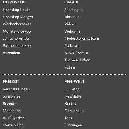
HOROSKOP
ON AIR
Horoskop Heute
Sendungen
Horoskop Morgen
Aktionen
Wochenhoroskop
Videos
Monatshoroskop
Webcams
Jahreshoroskop
Moderatoren & Team
Partnerhoroskop
Podcasts
Aszendent
News-Podcast
Themen-Ticker
Voting
FREIZEIT
FFH-WELT
Veranstaltungen
FFH-App
Spielplätze
Newsletter
Rezepte
Kontakt
Meditation
Frequenzen
Ausflugsziele
Jobs
Freizeit-Tipps
Führungen