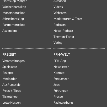
Horoskop Morgen
Aktionen
Wochenhoroskop
Videos
Monatshoroskop
Webcams
Jahreshoroskop
Moderatoren & Team
Partnerhoroskop
Podcasts
Aszendent
News-Podcast
Themen-Ticker
Voting
FREIZEIT
FFH-WELT
Veranstaltungen
FFH-App
Spielplätze
Newsletter
Rezepte
Kontakt
Meditation
Frequenzen
Ausflugsziele
Jobs
Freizeit-Tipps
Führungen
Ticketshop
Presse
Lotto Hessen
Radiowerbung