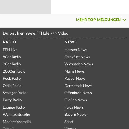
MEHR TOP-MELDUNGEN
Du bist hier:
www.FFH.de
>>>
Video
RADIO
NEWS
FFH Live
Hessen News
80er Radio
Frankfurt News
90er Radio
Wiesbaden News
2000er Radio
Mainz News
Rock Radio
Kassel News
Oldie Radio
Darmstadt News
Schlager Radio
Offenbach News
Party Radio
Gießen News
Lounge Radio
Fulda News
Weihnachtsradio
Bayern News
Meditationsradio
Sport