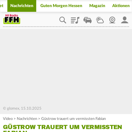
et
Nachrichten
Guten Morgen Hessen
Magazin
Aktionen
Playlist
Staupilot
Wetter
Webcam
Mein
© glomex, 15.10.2025
Video
>
Nachrichten
>
Güstrow trauert um vermissten Fabian
GÜSTROW TRAUERT UM VERMISSTEN