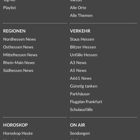
Top 40
Wetter
Playlist
Alle Orte
Alle Themen
REGIONEN
VERKEHR
Nordhessen News
Staus Hessen
Osthessen News
Blitzer Hessen
Mittelhessen News
Unfälle Hessen
Rhein-Main News
A3 News
Südhessen News
A5 News
A661 News
Günstig tanken
Parkhäuser
Flugplan Frankfurt
Schulausfälle
HOROSKOP
ON AIR
Horoskop Heute
Sendungen