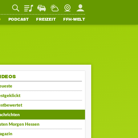
Playlist
Staupilot
Wetter
Webcam
Mein FFH
O
PODCAST
FREIZEIT
FFH-WELT
IDEOS
eueste
stgeklickt
estbewertet
achrichten
uten Morgen Hessen
agazin