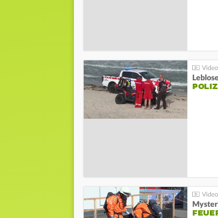
Leblos
POLIZ
Mysteri
FEUE