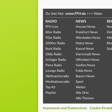
Du bist hier:
www.FFH.de
>>>
Video
RADIO
NEWS
RE
FFH Live
Hessen News
Nor
80er Radio
Frankfurt News
Ost
90er Radio
Wiesbaden News
Mit
2000er Radio
Mainz News
Rhe
Rock Radio
Kassel News
Süd
Oldie Radio
Darmstadt News
Schlager Radio
Offenbach News
Party Radio
Gießen News
Lounge Radio
Fulda News
Weihnachtsradio
Bayern News
Meditationsradio
Sport
Top 40
Wetter
Playlist
Alle Orte
Alle Themen
Impressum und Datenschutz
Cookie-Einste