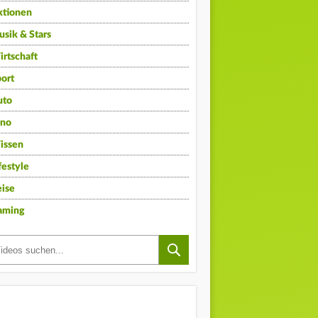
ktionen
sik & Stars
rtschaft
ort
uto
ino
issen
festyle
ise
aming