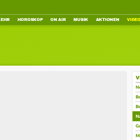
KEHR
HOROSKOP
ON AIR
MUSIK
AKTIONEN
VIDE
V
N
Be
B
N
G
M