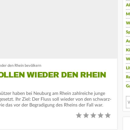
A
Mu
Wi
Sp
A
K
W
ieder den Rhein bevölkern
Li
OLLEN WIEDER DEN RHEIN
Re
G
ützer haben bei Neuburg am Rhein zahlreiche junge
etzt. Ihr Ziel: Der Fluss soll wieder von den schwarz-
ie das vor der Begradigung des Rheins der Fall war.