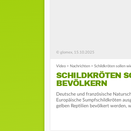
© glomex, 15.10.2025
Video
>
Nachrichten
>
Schildkröten sollen w
SCHILDKRÖTEN S
BEVÖLKERN
Deutsche und französische Natursch
Europäische Sumpfschildkröten ausges
gelben Reptilien bevölkert werden, w