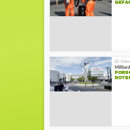
GEFA
Millia
PORSC
ROTE