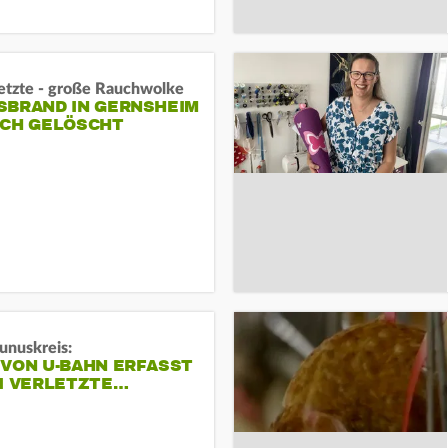
letzte - große Rauchwolke
BRAND IN GERNSHEIM E
CH GELÖSCHT
unuskreis:
 VON U-BAHN ERFASST
EI VERLETZTE…