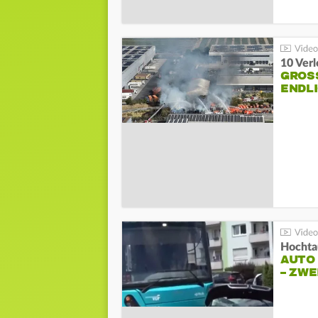
10 Ver
GROSS
NDLI
Hochta
AUTO
– ZW