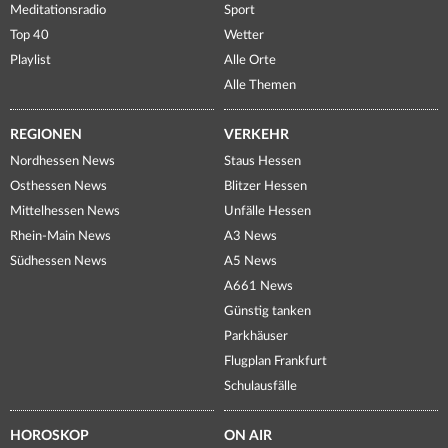
Meditationsradio
Sport
Top 40
Wetter
Playlist
Alle Orte
Alle Themen
REGIONEN
VERKEHR
Nordhessen News
Staus Hessen
Osthessen News
Blitzer Hessen
Mittelhessen News
Unfälle Hessen
Rhein-Main News
A3 News
Südhessen News
A5 News
A661 News
Günstig tanken
Parkhäuser
Flugplan Frankfurt
Schulausfälle
HOROSKOP
ON AIR