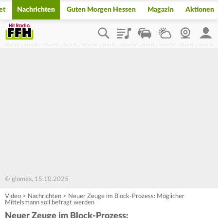
et
Nachrichten
Guten Morgen Hessen
Magazin
Aktionen
Playlist
Staupilot
Wetter
Webcam
Mein
© glomex, 15.10.2025
Video
>
Nachrichten
>
Neuer Zeuge im Block-Prozess: Möglicher
Mittelsmann soll befragt werden
Neuer Zeuge im Block-Prozess: