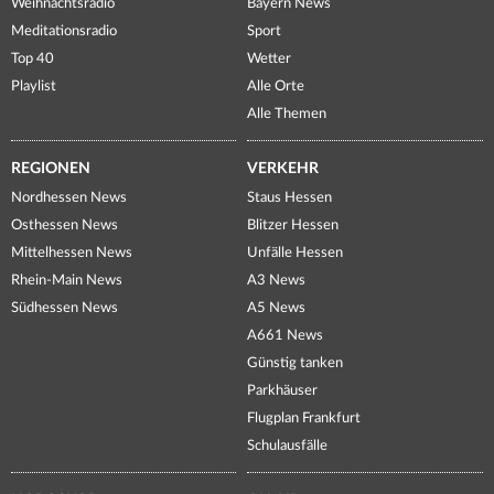
Weihnachtsradio
Bayern News
Meditationsradio
Sport
Top 40
Wetter
Playlist
Alle Orte
Alle Themen
REGIONEN
VERKEHR
Nordhessen News
Staus Hessen
Osthessen News
Blitzer Hessen
Mittelhessen News
Unfälle Hessen
Rhein-Main News
A3 News
Südhessen News
A5 News
A661 News
Günstig tanken
Parkhäuser
Flugplan Frankfurt
Schulausfälle