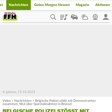
et
Nachrichten
Guten Morgen Hessen
Magazin
Aktionen
Playlist
Staupilot
Wetter
Webcam
Mein
© glomex, 15.10.2025
Video
>
Nachrichten
>
Belgische Polizei stößt mit Demonstranten
zusammen, Wut über Sparmaßnahmen in Brüssel
BELGISCHE POLIZEI STÖSST MIT D