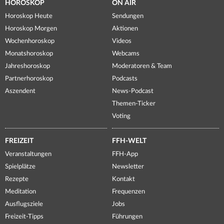
HOROSKOP
ON AIR
Horoskop Heute
Sendungen
Horoskop Morgen
Aktionen
Wochenhoroskop
Videos
Monatshoroskop
Webcams
Jahreshoroskop
Moderatoren & Team
Partnerhoroskop
Podcasts
Aszendent
News-Podcast
Themen-Ticker
Voting
FREIZEIT
FFH-WELT
Veranstaltungen
FFH-App
Spielplätze
Newsletter
Rezepte
Kontakt
Meditation
Frequenzen
Ausflugsziele
Jobs
Freizeit-Tipps
Führungen