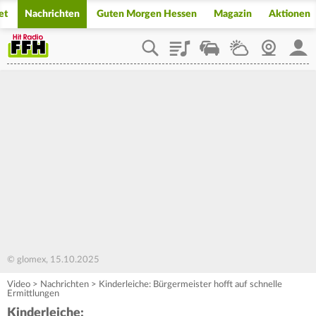
et
Nachrichten
Guten Morgen Hessen
Magazin
Aktionen
Playlist
Staupilot
Wetter
Webcam
Mein
© glomex, 15.10.2025
Video
>
Nachrichten
>
Kinderleiche: Bürgermeister hofft auf schnelle
Ermittlungen
Kinderleiche: