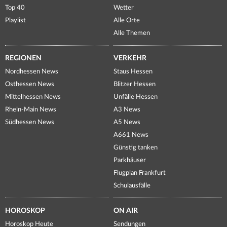
Top 40
Wetter
Playlist
Alle Orte
Alle Themen
REGIONEN
VERKEHR
Nordhessen News
Staus Hessen
Osthessen News
Blitzer Hessen
Mittelhessen News
Unfälle Hessen
Rhein-Main News
A3 News
Südhessen News
A5 News
A661 News
Günstig tanken
Parkhäuser
Flugplan Frankfurt
Schulausfälle
HOROSKOP
ON AIR
Horoskop Heute
Sendungen