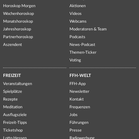
Horoskop Morgen
Aktionen
Wochenhoroskop
Videos
Monatshoroskop
Webcams
Jahreshoroskop
Moderatoren & Team
Partnerhoroskop
Podcasts
Aszendent
News-Podcast
Themen-Ticker
Voting
FREIZEIT
FFH-WELT
Veranstaltungen
FFH-App
Spielplätze
Newsletter
Rezepte
Kontakt
Meditation
Frequenzen
Ausflugsziele
Jobs
Freizeit-Tipps
Führungen
Ticketshop
Presse
Lotto Hessen
Radiowerbung