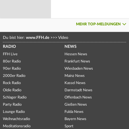
MEHR TOP-MELDUNGEN
Du bist hier:
www.FFH.de
>>>
Video
RADIO
NEWS
FFH Live
Hessen News
80er Radio
Frankfurt News
90er Radio
Wiesbaden News
2000er Radio
Mainz News
Rock Radio
Kassel News
Oldie Radio
Darmstadt News
Schlager Radio
Offenbach News
Party Radio
Gießen News
Lounge Radio
Fulda News
Weihnachtsradio
Bayern News
Meditationsradio
Sport