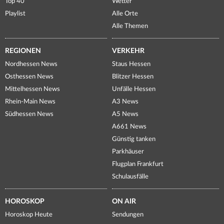
Top 40
Wetter
Playlist
Alle Orte
Alle Themen
REGIONEN
VERKEHR
Nordhessen News
Staus Hessen
Osthessen News
Blitzer Hessen
Mittelhessen News
Unfälle Hessen
Rhein-Main News
A3 News
Südhessen News
A5 News
A661 News
Günstig tanken
Parkhäuser
Flugplan Frankfurt
Schulausfälle
HOROSKOP
ON AIR
Horoskop Heute
Sendungen