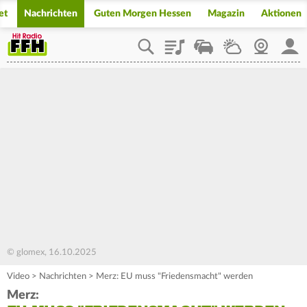
et
Nachrichten
Guten Morgen Hessen
Magazin
Aktionen
Playlist
Staupilot
Wetter
Webcam
Mein
© glomex, 16.10.2025
Video
>
Nachrichten
>
Merz: EU muss "Friedensmacht" werden
Merz: