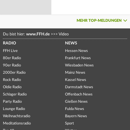
MEHR TOP-MELDUNGEN
Du bist hier:
www.FFH.de
>>>
Video
RADIO
NEWS
FFH Live
Hessen News
80er Radio
Frankfurt News
90er Radio
Wiesbaden News
2000er Radio
Mainz News
Rock Radio
Kassel News
Oldie Radio
Darmstadt News
Schlager Radio
Offenbach News
Party Radio
Gießen News
Lounge Radio
Fulda News
Weihnachtsradio
Bayern News
Meditationsradio
Sport